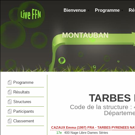
Bienvenue
Programme
Ré
MONTAUBAN
Programme
Résultats
TARBES 
Structures
Code de la structure 
Participants
Départem
Classement
CAZAUX Emma (1997) FRA - TARBES PYRENEES NA
17e
400 Nage Libre Dames Séries