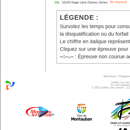
10e
10x50 Nage Libre Dames Séries
[8e relayeuse]
LÉGENDE :
Survolez les temps pour consu
la disqualification ou du forfait
Le chiffre en
italique
représente
Cliquez sur une épreuve pour a
--:--.--
: Épreuve non courue a
Bienvenue
|
Progra
liveffn.com est
Ce site exploite
© 2011 liveffn.com version : 2.