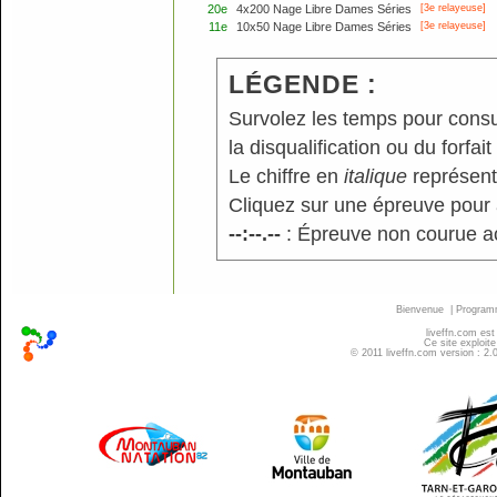
20e
4x200 Nage Libre Dames Séries
[3e relayeuse]
11e
10x50 Nage Libre Dames Séries
[3e relayeuse]
LÉGENDE :
Survolez les temps pour consu
la disqualification ou du forfait
Le chiffre en
italique
représente
Cliquez sur une épreuve pour a
--:--.--
: Épreuve non courue a
Bienvenue
|
Progra
liveffn.com est
Ce site exploite
© 2011 liveffn.com version : 2.