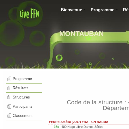
Bienvenue
Programme
Ré
MONTAUBAN
Programme
Résultats
Structures
Code de la structure 
Participants
Départe
Classement
FERRE Amélie (2007) FRA - CN BALMA
16e
400 Nage Libre Dames Séries