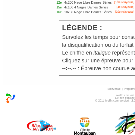
12e
4x200 Nage Libre Dames Séries
[
1ère
relayeuse]
15e
4x100 4 Nages Dames Séries
[4e relayeuse]
16e
10x50 Nage Libre Dames Séries
[10e relayeuse]
LÉGENDE :
Survolez les temps pour consu
la disqualification ou du forfait
Le chiffre en
italique
représente
Cliquez sur une épreuve pour a
--:--.--
: Épreuve non courue a
Bienvenue
|
Progra
liveffn.com est
Ce site exploite
© 2011 liveffn.com version : 2.