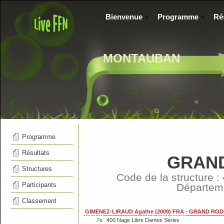
Bienvenue
Programme
Ré
MONTAUBAN
Programme
Résultats
GRAND
Structures
Code de la structure 
Participants
Départem
Classement
GIMENEZ-LIRAUD Agathe (2009) FRA - GRAND RO
7e
400 Nage Libre Dames Séries