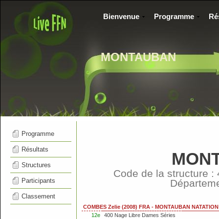
Bienvenue
Programme
Ré
MONTAUBAN
Programme
Résultats
MONT
Structures
Code de la structure 
Participants
Départem
Classement
COMBES Zelie (2008) FRA - MONTAUBAN NATATION
12e
400 Nage Libre Dames Séries