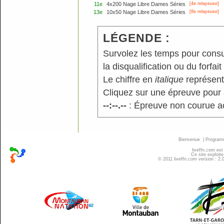
11e
4x200 Nage Libre Dames Séries
[4e relayeuse]
13e
10x50 Nage Libre Dames Séries
[8e relayeuse]
LÉGENDE :
Survolez les temps pour consu
la disqualification ou du forfait
Le chiffre en
italique
représente
Cliquez sur une épreuve pour a
--:--.--
: Épreuve non courue a
Bienvenue
|
Progra
liveffn.com est
Ce site exploite
© 2011 liveffn.com version : 2.