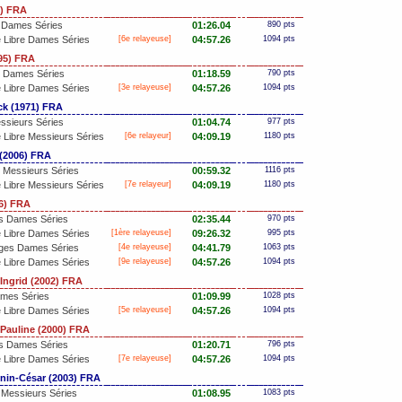
6) FRA
 Dames Séries
01:26.04
890 pts
 Libre Dames Séries
[6e relayeuse]
04:57.26
1094 pts
95) FRA
n Dames Séries
01:18.59
790 pts
 Libre Dames Séries
[3e relayeuse]
04:57.26
1094 pts
k (1971) FRA
ssieurs Séries
01:04.74
977 pts
Libre Messieurs Séries
[6e relayeur]
04:09.19
1180 pts
(2006) FRA
n Messieurs Séries
00:59.32
1116 pts
Libre Messieurs Séries
[7e relayeur]
04:09.19
1180 pts
6) FRA
s Dames Séries
02:35.44
970 pts
 Libre Dames Séries
[
1ère
relayeuse]
09:26.32
995 pts
ges Dames Séries
[4e relayeuse]
04:41.79
1063 pts
 Libre Dames Séries
[9e relayeuse]
04:57.26
1094 pts
grid (2002) FRA
mes Séries
01:09.99
1028 pts
 Libre Dames Séries
[5e relayeuse]
04:57.26
1094 pts
uline (2000) FRA
s Dames Séries
01:20.71
796 pts
 Libre Dames Séries
[7e relayeuse]
04:57.26
1094 pts
n-César (2003) FRA
 Messieurs Séries
01:08.95
1083 pts