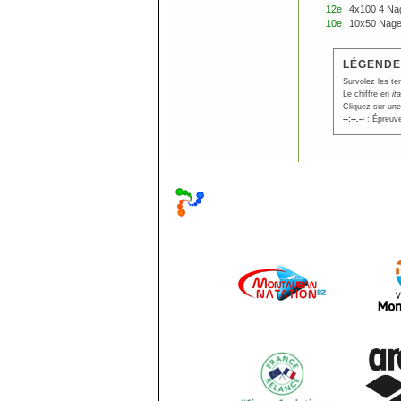
12e
4x100 4 Na
10e
10x50 Nage
LÉGENDE
Survolez les te
Le chiffre en
it
Cliquez sur une
--:--.--
: Épreuve