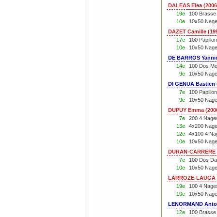
DALEAS Elea (200
19e
100 Brasse
10e
10x50 Nage
DAZET Camille (19
17e
100 Papillo
10e
10x50 Nage
DE BARROS Yannic
14e
100 Dos Me
9e
10x50 Nage 
DI GENUA Bastien 
7e
100 Papillo
9e
10x50 Nage 
DUPUY Emma (200
7e
200 4 Nage
13e
4x200 Nage
12e
4x100 4 Na
10e
10x50 Nage
DURAN-CARRERE In
7e
100 Dos Da
10e
10x50 Nage
LARROZE-LAUGA Pa
19e
100 4 Nage
10e
10x50 Nage
LENORMAND Antoni
12e
100 Brasse