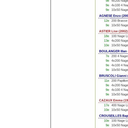
9e
4x200 Nage 
9e
4x100 4 Na
9e
10x50 Nage 
AGNESE Enzo (200
12e
200 Brasse
9e
10x50 Nage 
ASTIER Lise (2002
18e
100 Nage L
13e
4x200 Nage
10e
10x50 Nage
BOULANGER Illan 
7e
200 4 Nage
9e
4x200 Nage 
9e
4x100 4 Na
9e
10x50 Nage 
BRUSCOLI Gianni 
11e
200 Papillo
9e
4x200 Nage 
9e
4x100 4 Na
9e
10x50 Nage 
CAZAUX Emma (19
17e
400 Nage L
10e
10x50 Nage
CROUSEILLES Bapt
10e
100 Nage Li
9e
10x50 Nage 