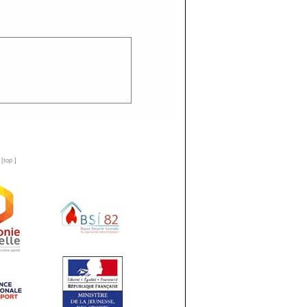
n
[
top
]