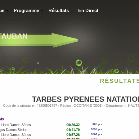
ue
Programme
Résultats
En Direct
TAUBAN
RÉSULTAT
TARBES PYRENEES NATATIO
Code de la structure : 43206501797 - Région : OCCITANIE (3001) - Département : HA
ais
 Libre Dames Séries
09:26.32
995 pts
ges Dames Séries
04:41.79
1063 pts
 Libre Dames Séries
04:57.26
1094 pts