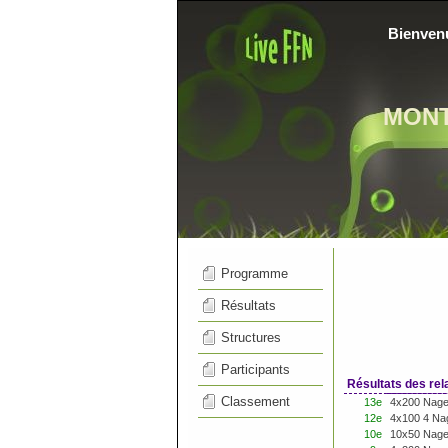
Bienven
MON
Programme
Résultats
Structures
Participants
Résultats des rel
Classement
13e
4x200 Nage
12e
4x100 4 Na
10e
10x50 Nage