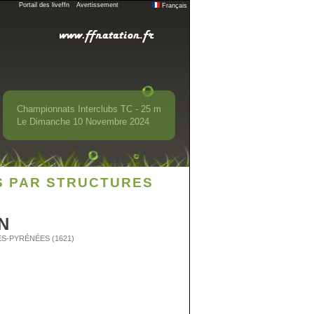
Portail des liveffn
Avertissement
Français
Championnats Interclubs TC - 25 m
Le Dimanche 10 Novembre 2024
S PAR STRUCTURES
N
UTES-PYRÉNÉES (1621)