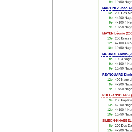
9e
10x50 Nage 
MARTINEZ Jose-An
14e
200 Dos Me
9e
4x200 Nage 
9e
4x100 4 Na
9e
10x50 Nage 
MAYEN Léonie (20
13e
200 Brasse
12e
4x100 4 Na
10e
10x50 Nage
MOUROT Clovis (2
8e
100 4 Nage
9e
4x100 4 Na
9e
10x50 Nage 
REYNOUARD Dimitr
12e
400 Nage Li
9e
4x200 Nage 
9e
10x50 Nage 
RULL-ANSO Alice 
9e
200 Papillo
13e
4x200 Nage
12e
4x100 4 Na
10e
10x50 Nage
SIMEON-KNAEBEL L
8e
200 Dos Da
13e
4x200 Nage