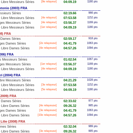
Libre Messieurs Séries
[9e relayeur]
04:09.19
1180 pts
tonio (2003) FRA
ssieurs Séries
02:19.66
966 pts
Libre Messieurs Séries
[4e relayeur]
07:53.58
1152 pts
ges Messieurs Séries
[4e relayeur]
03:56.37
1169 pts
Libre Messieurs Séries
[
1er
relayeur]
04:09.19
1180 pts
08) FRA
 Dames Séries
02:59.17
918 pts
ges Dames Séries
[2e relayeuse]
04:41.79
1063 pts
 Libre Dames Séries
[4e relayeuse]
04:57.26
1094 pts
006) FRA
s Messieurs Séries
01:02.54
1067 pts
ges Messieurs Séries
[
1er
relayeur]
03:56.37
1169 pts
Libre Messieurs Séries
[4e relayeur]
04:09.19
1180 pts
i (2004) FRA
bre Messieurs Séries
04:21.29
1028 pts
Libre Messieurs Séries
[3e relayeur]
07:53.58
1152 pts
Libre Messieurs Séries
[5e relayeur]
04:09.19
1180 pts
(2009) FRA
n Dames Séries
02:33.02
977 pts
 Libre Dames Séries
[4e relayeuse]
09:26.32
995 pts
ges Dames Séries
[3e relayeuse]
04:41.79
1063 pts
 Libre Dames Séries
[10e relayeuse]
04:57.26
1094 pts
ilie (2008) FRA
mes Séries
02:32.04
989 pts
 Libre Dames Séries
[3e relayeuse]
09:26.32
995 pts