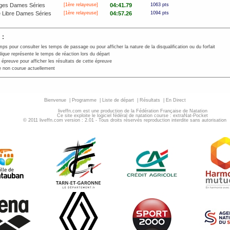
ges Dames Séries
[
1ère
relayeuse]
04:41.79
1063 pts
 Libre Dames Séries
[
1ère
relayeuse]
04:57.26
1094 pts
 :
mps pour consulter les temps de passage ou pour afficher la nature de la disqualification ou du forfait
alique
représente le temps de réaction lors du départ
 épreuve pour afficher les résultats de cette épreuve
 non courue actuellement
Bienvenue
|
Programme
|
Liste de départ
|
Résultats
|
En Direct
liveffn.com est une production de la Fédération Française de Natation
Ce site exploite le logiciel fédéral de natation course : extraNat-Pocket
© 2011 liveffn.com version : 2.01 - Tous droits réservés reproduction interdite sans autorisatio