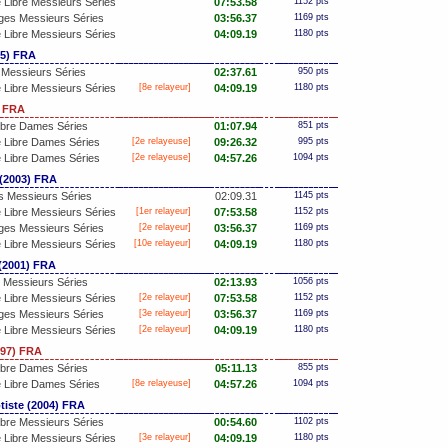
Libre Messieurs Séries
07:53.58
1152 pts
ges Messieurs Séries
03:56.37
1169 pts
Libre Messieurs Séries
04:09.19
1180 pts
5) FRA
 Messieurs Séries
02:37.61
950 pts
Libre Messieurs Séries
[8e relayeur]
04:09.19
1180 pts
) FRA
ibre Dames Séries
01:07.94
851 pts
 Libre Dames Séries
[2e relayeuse]
09:26.32
995 pts
 Libre Dames Séries
[2e relayeuse]
04:57.26
1094 pts
(2003) FRA
s Messieurs Séries
02:09.31
1145 pts
Libre Messieurs Séries
[
1er
relayeur]
07:53.58
1152 pts
ges Messieurs Séries
[2e relayeur]
03:56.37
1169 pts
Libre Messieurs Séries
[10e relayeur]
04:09.19
1180 pts
(2001) FRA
n Messieurs Séries
02:13.93
1056 pts
Libre Messieurs Séries
[2e relayeur]
07:53.58
1152 pts
ges Messieurs Séries
[3e relayeur]
03:56.37
1169 pts
Libre Messieurs Séries
[2e relayeur]
04:09.19
1180 pts
97) FRA
ibre Dames Séries
05:11.13
855 pts
 Libre Dames Séries
[8e relayeuse]
04:57.26
1094 pts
iste (2004) FRA
bre Messieurs Séries
00:54.60
1102 pts
Libre Messieurs Séries
[3e relayeur]
04:09.19
1180 pts