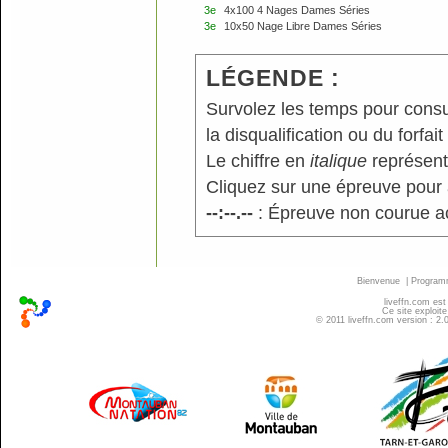
3e
4x100 4 Nages Dames Séries
3e
10x50 Nage Libre Dames Séries
LÉGENDE :
Survolez les temps pour consu
la disqualification ou du forfait
Le chiffre en
italique
représente
Cliquez sur une épreuve pour a
--:--.--
: Épreuve non courue a
Bienvenue
|
Progra
liveffn.com est
Ce site exploite
© 2011 liveffn.com version : 2.