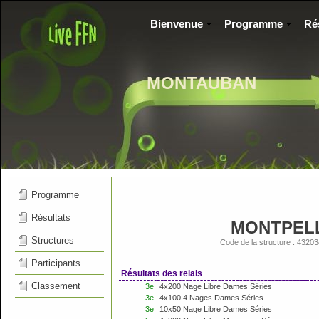
Bienvenue
Programme
Ré
MONTAUBAN
Programme
Résultats
MONTPELL
Structures
Code de la structure : 432
Participants
Résultats des relais
Classement
3e
4x200 Nage Libre Dames Séries
3e
4x100 4 Nages Dames Séries
3e
10x50 Nage Libre Dames Séries