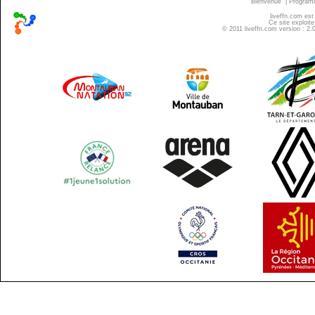
Bienvenue
|
Progra
liveffn.com est
Ce site exploite
© 2011 liveffn.com version : 2.