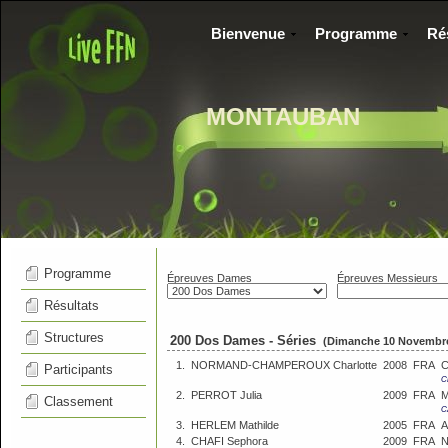
Bienvenue
Programme
Ré
MONTAUBAN
Programme
Épreuves Dames
Épreuves Messieurs
Résultats
Structures
200 Dos Dames - Séries
(Dimanche 10 Novembre
1.
NORMAND-CHAMPEROUX Charlotte
2008
FRA
C
Participants
C
2.
PERROT Julia
2009
FRA
M
Classement
C
3.
HERLEM Mathilde
2005
FRA
4.
CHAFI Sephora
2009
FRA
N