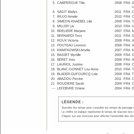
5.
CAMPERGUE Tilia
2008
FRA
D
C
6.
SAGIT Maïlys
2011
FRA
C
7.
IRUJO Amelie
2010
FRA
C
8.
SIMEON-KNAEBEL Lilie
2008
FRA
T
9.
MILLER Lia
2010
FRA
U
10.
BRELIERE Marjane
2007
FRA
M
11.
BERNARDI Tess
2011
FRA
D
12.
ROUX Victoria
2008
FRA
A
13.
POUTEAU Leonore
2008
FRA
A
14.
KWIATKOWSKI Amelia
2007
FRA
M
15.
BASSET Myrtille
2009
FRA
G
16.
BERET Ines
2008
FRA
A
17.
LAURIOL Justine
2008
FRA
C
18.
BLANC-GONNET Lou-Anne
2010
FRA
T
19.
BLADER-DUFOURCQ Lola
2009
FRA
T
20.
ABAZIOU Perrine
2011
FRA
21.
ROUDIERE Sarah
2009
FRA
---
LEFEBVRE Oriane
2004
FRA
D
LÉGENDE :
Survolez les temps pour consulter les temps de passage ou p
Le chiffre en
italique
représente le temps de réaction lors 
Cliquez sur une structure pour afficher l'ensemble des résu