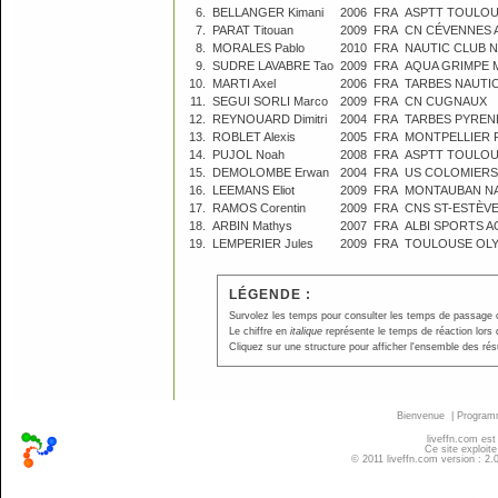
6.
BELLANGER Kimani
2006
FRA
ASPTT TOULO
7.
PARAT Titouan
2009
FRA
CN CÉVENNES 
8.
MORALES Pablo
2010
FRA
NAUTIC CLUB 
9.
SUDRE LAVABRE Tao
2009
FRA
AQUA GRIMPE 
10.
MARTI Axel
2006
FRA
TARBES NAUTI
11.
SEGUI SORLI Marco
2009
FRA
CN CUGNAUX
12.
REYNOUARD Dimitri
2004
FRA
TARBES PYREN
13.
ROBLET Alexis
2005
FRA
MONTPELLIER P
14.
PUJOL Noah
2008
FRA
ASPTT TOULO
15.
DEMOLOMBE Erwan
2004
FRA
US COLOMIERS
16.
LEEMANS Eliot
2009
FRA
MONTAUBAN NA
17.
RAMOS Corentin
2009
FRA
CNS ST-ESTÈV
18.
ARBIN Mathys
2007
FRA
ALBI SPORTS 
19.
LEMPERIER Jules
2009
FRA
TOULOUSE OLY
LÉGENDE :
Survolez les temps pour consulter les temps de passage ou p
Le chiffre en
italique
représente le temps de réaction lors 
Cliquez sur une structure pour afficher l'ensemble des résu
Bienvenue
|
Progra
liveffn.com est
Ce site exploite
© 2011 liveffn.com version : 2.