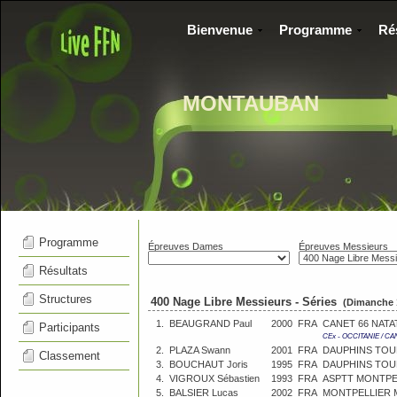
Bienvenue
Programme
Ré
MONTAUBAN
Programme
Épreuves Dames
Épreuves Messieurs
Résultats
Structures
400 Nage Libre Messieurs - Séries
(Dimanche 
1.
BEAUGRAND Paul
2000
FRA
CANET 66 NATA
Participants
CEx - OCCITANIE / C
2.
PLAZA Swann
2001
FRA
DAUPHINS TOU
Classement
3.
BOUCHAUT Joris
1995
FRA
DAUPHINS TOU
4.
VIGROUX Sébastien
1993
FRA
ASPTT MONTPE
5.
BALSIER Lucas
2002
FRA
MONTPELLIER 