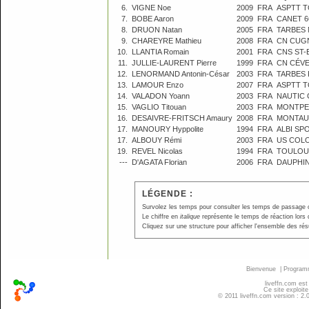
6.
VIGNE Noe
2009
FRA
ASPTT 
7.
BOBE Aaron
2009
FRA
CANET 6
8.
DRUON Natan
2005
FRA
TARBES 
9.
CHAREYRE Mathieu
2008
FRA
CN CUG
10.
LLANTIA Romain
2001
FRA
CNS ST-
11.
JULLIE-LAURENT Pierre
1999
FRA
CN CÉVE
12.
LENORMAND Antonin-César
2003
FRA
TARBES 
13.
LAMOUR Enzo
2007
FRA
ASPTT 
14.
VALADON Yoann
2003
FRA
NAUTIC 
15.
VAGLIO Titouan
2003
FRA
MONTPEL
16.
DESAIVRE-FRITSCH Amaury
2008
FRA
MONTAU
17.
MANOURY Hyppolite
1994
FRA
ALBI SP
17.
ALBOUY Rémi
2003
FRA
US COLO
19.
REVEL Nicolas
1994
FRA
TOULOU
---
D'AGATA Florian
2006
FRA
DAUPHI
LÉGENDE :
Survolez les temps pour consulter les temps de passage ou p
Le chiffre en
italique
représente le temps de réaction lors 
Cliquez sur une structure pour afficher l'ensemble des résu
Bienvenue
|
Progra
liveffn.com est
Ce site exploite
© 2011 liveffn.com version : 2.