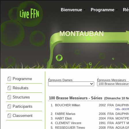
Bienvenue
Programme
Ré
MONTAUBAN
Programme
Épreuves Dames
Épreuves Messieurs
Résultats
Structures
100 Brasse Messieurs - Séries
(Dimanche 10 N
1.
BOUCHER Millian
2002
FRA
DAUPHI
Participants
CEx - OCCI
2.
FABRE Marius
2006
FRA
DAUPHI
Classement
3.
HABIT Eliott
2004
FRA
MONTPE
4.
CLEMENT Vincent
1991
FRA
ASPTT 
5.
RESSEGUIER Timeo
2008
FRA
AQUA G