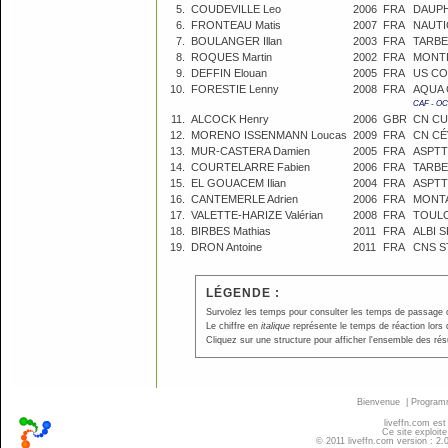
5.
COUDEVILLE Leo
2006
FRA
DAUPH
6.
FRONTEAU Matis
2007
FRA
NAUTI
7.
BOULANGER Illan
2003
FRA
TARBE
8.
ROQUES Martin
2002
FRA
MONTP
9.
DEFFIN Elouan
2005
FRA
US CO
10.
FORESTIE Lenny
2008
FRA
AQUA 
CAF - OC
11.
ALCOCK Henry
2006
GBR
CN C
12.
MORENO ISSENMANN Loucas
2009
FRA
CN CÉ
13.
MUR-CASTERA Damien
2005
FRA
ASPT
14.
COURTELARRE Fabien
2006
FRA
TARBE
15.
EL GOUACEM Ilian
2004
FRA
ASPT
16.
CANTEMERLE Adrien
2006
FRA
MONTA
17.
VALETTE-HARIZE Valérian
2008
FRA
TOULO
18.
BIRBES Mathias
2011
FRA
ALBI 
19.
DRON Antoine
2011
FRA
CNS S
LÉGENDE :
Survolez les temps pour consulter les temps de passage ou p
Le chiffre en
italique
représente le temps de réaction lors 
Cliquez sur une structure pour afficher l'ensemble des résu
Bienvenue
|
Progra
liveffn.com est
Ce site exploite
© 2011 liveffn.com version : 2.