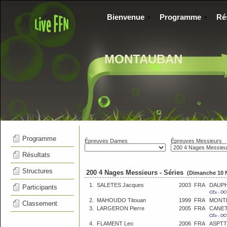
Bienvenue
Programme
Ré
MONTAUBAN
Programme
Épreuves Dames
Épreuves Messieurs
Résultats
Structures
200 4 Nages Messieurs - Séries
(Dimanche 10 
1.
SALETES Jacques
2003
FRA
DAUPH
Participants
CEx - OC
2.
MAHOUDO Titouan
1999
FRA
MONTP
Classement
3.
LARGERON Pierre
2005
FRA
CANET
CEx - O
4.
FLAMENT Leo
2006
FRA
ASPTT