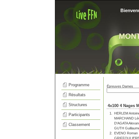
Bienven
MON
Programme
Épreuves Dames
Résultats
Structures
4x100 4 Nages M
1.
HERLEM Antoin
Participants
MARCHAND Lé
D'AGATA Alexan
Classement
GUTH Guillaum
2.
EVENO Roman
GRIFFOULIERE