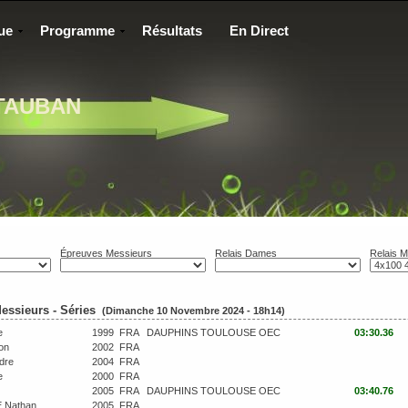
ue
Programme
Résultats
En Direct
TAUBAN
Épreuves Messieurs
Relais Dames
Relais M
essieurs - Séries
(Dimanche 10 Novembre 2024 - 18h14)
e
1999
FRA
DAUPHINS TOULOUSE OEC
03:30.36
on
2002
FRA
dre
2004
FRA
e
2000
FRA
2005
FRA
DAUPHINS TOULOUSE OEC
03:40.76
 Nathan
2005
FRA