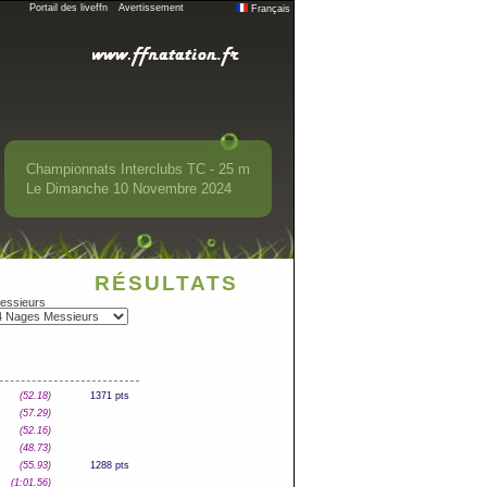
Portail des liveffn
Avertissement
Français
Championnats Interclubs TC - 25 m
Le Dimanche 10 Novembre 2024
RÉSULTATS
essieurs
(52.18)
1371 pts
(57.29)
(52.16)
(48.73)
(55.93)
1288 pts
(1:01.56)