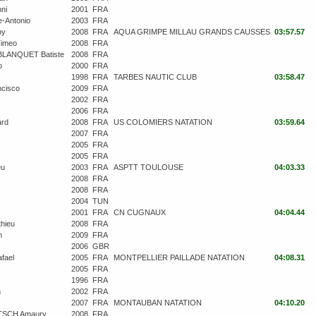
ni
2001
FRA
-Antonio
2003
FRA
ny
2008
FRA
AQUA GRIMPE MILLAU GRANDS CAUSSES
03:57.57
imeo
2008
FRA
LANQUET Batiste
2008
FRA
o
2000
FRA
s
1998
FRA
TARBES NAUTIC CLUB
03:58.47
cisco
2009
FRA
2002
FRA
2006
FRA
rd
2008
FRA
US COLOMIERS NATATION
03:59.64
2007
FRA
2005
FRA
2005
FRA
eu
2003
FRA
ASPTT TOULOUSE
04:03.33
2008
FRA
2008
FRA
2004
TUN
2001
FRA
CN CUGNAUX
04:04.44
hieu
2008
FRA
m
2009
FRA
2006
GBR
fael
2005
FRA
MONTPELLIER PAILLADE NATATION
04:08.31
2005
FRA
1996
FRA
n
2002
FRA
2007
FRA
MONTAUBAN NATATION
04:10.20
TSCH Amaury
2008
FRA