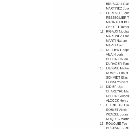
BRUSCOLI Gian
MARTINEZ Jose
10.
FORESTIE Len
RESSEGUIER T
MAGNAUDEIX B
CHIOTTI Rome
11.
RIGAUX Nicola
MARTINEZ Fran
MARTI Nathan
MARTI Axel
12.
DULLIER Gaspa
VILAIN Loris
DEFFIN Elouan
DURAGER Tom
13.
LAVIGNE Mathi
ROMEC Tibault
SCHMIDT Elias
HOSNI Youssef
14.
DIDIER Ugo
CHAREYRE Mat
DEFFIN Guilhe
ALCOCK Henry
15.
LETRILLARD Ra
ROBLET Alexis
WENZEL Lucas
ROQUES Marti
16.
ROUQUIÉ Tao
DESAIVRE-FRI