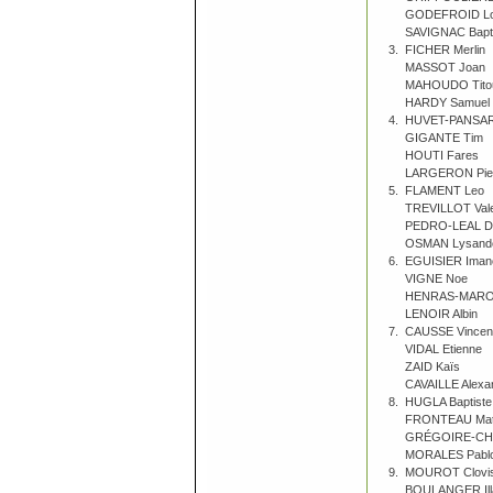
GODEFROID Lo
SAVIGNAC Bapti
3.
FICHER Merlin
MASSOT Joan
MAHOUDO Tito
HARDY Samuel
4.
HUVET-PANSAR
GIGANTE Tim
HOUTI Fares
LARGERON Pie
5.
FLAMENT Leo
TREVILLOT Vale
PEDRO-LEAL Do
OSMAN Lysand
6.
EGUISIER Iman
VIGNE Noe
HENRAS-MARO
LENOIR Albin
7.
CAUSSE Vincen
VIDAL Etienne
ZAID Kaïs
CAVAILLE Alexa
8.
HUGLA Baptiste
FRONTEAU Mat
GRÉGOIRE-CH
MORALES Pabl
9.
MOUROT Clovi
BOULANGER Ill