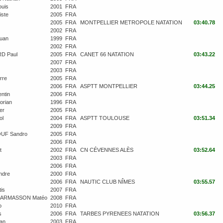
uis
2001
FRA
ste
2005
FRA
2005
FRA
MONTPELLIER METROPOLE NATATION
03:40.78
2002
FRA
uan
1999
FRA
2002
FRA
D Paul
2005
FRA
CANET 66 NATATION
03:43.22
2007
FRA
2003
FRA
rre
2005
FRA
2006
FRA
ASPTT MONTPELLIER
03:44.25
ntin
2006
FRA
rian
1996
FRA
er
2005
FRA
ol
2004
FRA
ASPTT TOULOUSE
03:51.34
2009
FRA
UF Sandro
2005
FRA
2006
FRA
t
2002
FRA
CN CÉVENNES ALÈS
03:52.64
2003
FRA
2006
FRA
ndre
2000
FRA
2006
FRA
NAUTIC CLUB NÎMES
03:55.57
is
2007
FRA
ARMASSON Matéo
2008
FRA
o
2010
FRA
s
2006
FRA
TARBES PYRENEES NATATION
03:56.37
an
2003
FRA