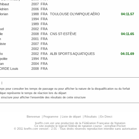
ibaut
2007
FRA
drien
2006
FRA
orian
1988
FRA
TOULOUSE OLYMPIQUE AÉRO
04:11.57
1994
FRA
1989
FRA
ud
2002
FRA
le
2008
FRA
CNS ST-ESTÈVE
04:11.65
n
2001
FRA
iste
2007
FRA
2002
FRA
éo
2002
FRA
ALBI SPORTS AQUATIQUES
04:31.69
lite
1994
FRA
an
2004
FRA
ORDE Louis
2008
FRA
 :
mps pour consulter les temps de passage ou pour afficher la nature de la disqualification ou du forfait
alique
représente le temps de réaction lors du départ
 structure pour afficher l'ensemble des résultats de cette structure
Bienvenue
|
Programme
|
Liste de départ
|
Résultats
|
En Direct
liveffn.com est une production de la Fédération Française de Natation
Ce site exploite le logiciel fédéral de natation course : extraNat-Pocket
© 2011 liveffn.com version : 2.01 - Tous droits réservés reproduction interdite sans autorisatio