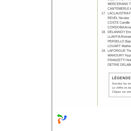
MERCERAND Th
CANTEMERLE A
17.
LACLAUSTRA Fl
REVEL Nicolas
COSTE Camille
CORDOBA Arna
18.
DELANNOY Emi
LLANTIA Romai
PERSELLO Bapt
LOUART Mathis
19.
LAFORGUE Th
MANOURY Hyppo
FRANZETTI Nol
DETRIE DELAB
LÉGENDE
Survolez les te
Le chiffre en
it
Cliquez sur une