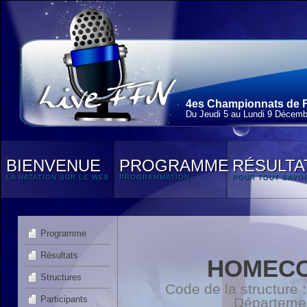
4es Championnats de F
Du Jeudi 5 au Lundi 9 Décemb
BIENVENUE
PROGRAMME
RÉSULTA
LA NATATION SUR LE WEB
PROGRAMMATION
POUR TOUT SAVOI
Programme
Résultats
HOMECO
Structures
Code de la structure
Participants
Départeme