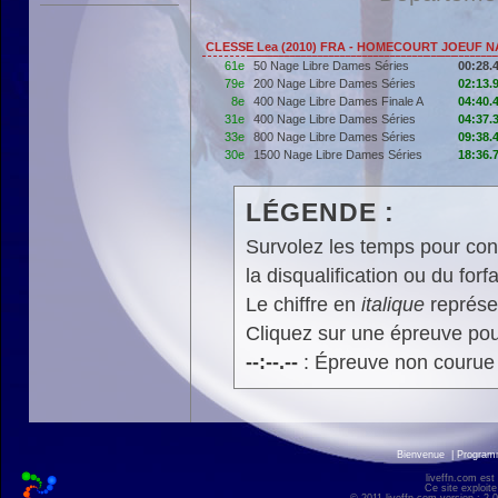
CLESSE Lea (2010) FRA - HOMECOURT JOEUF N
61e
50 Nage Libre Dames Séries
00:28.
79e
200 Nage Libre Dames Séries
02:13.
8e
400 Nage Libre Dames Finale A
04:40.
31e
400 Nage Libre Dames Séries
04:37.
33e
800 Nage Libre Dames Séries
09:38.
30e
1500 Nage Libre Dames Séries
18:36.
LÉGENDE :
Survolez les temps pour cons
la disqualification ou du forfa
Le chiffre en
italique
représen
Cliquez sur une épreuve pour
--:--.--
: Épreuve non courue
Bienvenue
|
Progra
liveffn.com est
Ce site exploite