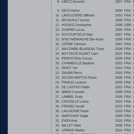
8.
LIBICZ Korentin
2007
FRA
9.
DEVY Arthur
2009
FRA
10.
LANOUZIERE Wilhelm
2010
FRA
11.
BOUGAULT Ayrton
2008
FRA
12.
HOOKS Christopher
2009
GBR
13.
GASPAR Lucas
2009
FRA
14.
DUCOURTIEUX Max
2007
FRA
15.
N'NO-MEMIAGHE Elie-Noah
2009
FRA
16.
LEPINE Clément
2007
FRA
17.
MACOMBE-BLAISEAU Téolo
2008
FRA
18.
BOTTACIN RUART Liam
2010
FRA
19.
PERROTEAU Kenzo
2009
FRA
20.
CHAMBOLLE Baptiste
2010
FRA
21.
PAYET Tim
2010
FRA
22.
DAUBA Pierre
2010
FRA
23.
SOUSA SANTOS Flavio
2008
FRA
24.
PINAUD Louison
2009
FRA
25.
DE CASTRO Pablo
2010
FRA
26.
BARIS Corentin
2008
FRA
27.
LAMBEL Rudy
2009
FRA
28.
CROISILLE Louka
2010
FRA
29.
FERAEZ Ismaïl
2010
FRA
30.
LAGUIONIE Paolo
2010
FRA
31.
MARCHAIS Virgile
2009
FRA
32.
EVEN Axel
2010
FRA
33.
MILLET Eliott
2008
FRA
34.
LEPAGE Mathis
2010
FRA