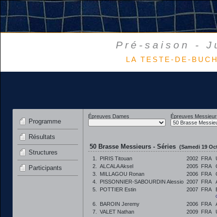
Pré-saison - J
LA TESTE-DE-BUCH 
Épreuves Dames
Épreuves Messieur
Programme
Résultats
50 Brasse Messieurs - Séries
(Samedi 19 Oct
Structures
1.
PIRIS Titouan
2002
FRA
2.
ALCALA Aksel
2005
FRA
Participants
3.
MILLAGOU Ronan
2006
FRA
4.
PISSONNIER-SABOURDIN Alessio
2007
FRA
5.
POTTIER Estin
2007
FRA
6.
BAROIN Jeremy
2006
FRA
7.
VALET Nathan
2009
FRA