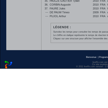
35.
PAULZE GAUTIER Tylian
2010
FRA
36.
CORBIN Augustin
2010
FRA
37.
FAURE Jules
2010
FRA
---
DE PAUW Timeo
2009
FRA
---
PUJOL Arthur
2010
FRA
LÉGENDE :
Survolez les temps pour consulter les temps de passage 
Le chiffre en
italique
représente le temps de réaction l
Cliquez sur une structure pour afficher l'ensemble des 
Bienvenue
|
Progra
liveffn.com est
Ce site exploite
© 2011 liveffn.com version : 2.