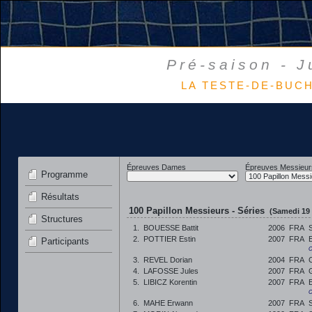
Pré-saison - J
LA TESTE-DE-BUCH 
Épreuves Dames
Épreuves Messieur
Programme
Résultats
100 Papillon Messieurs - Séries
(Samedi 19 
Structures
1.
BOUESSE Battit
2006
FRA
2.
POTTIER Estin
2007
FRA
Participants
C
3.
REVEL Dorian
2004
FRA
4.
LAFOSSE Jules
2007
FRA
5.
LIBICZ Korentin
2007
FRA
C
6.
MAHE Erwann
2007
FRA