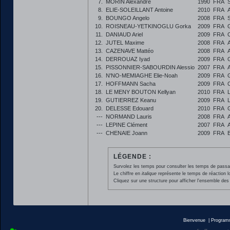
7.
MORIN Alexandre
1990
FRA
8.
ELIE-SOLEILLANT Antoine
2010
FRA
9.
BOUNGO Angelo
2008
FRA
10.
ROISNEAU-YETKINOGLU Gorka
2009
FRA
11.
DANIAUD Ariel
2009
FRA
12.
JUTEL Maxime
2008
FRA
13.
CAZENAVE Mattéo
2008
FRA
14.
DERROUAZ Iyad
2009
FRA
15.
PISSONNIER-SABOURDIN Alessio
2007
FRA
16.
N'NO-MEMIAGHE Elie-Noah
2009
FRA
17.
HOFFMANN Sacha
2009
FRA
18.
LE MENY BOUTON Kellyan
2010
FRA
19.
GUTIERREZ Keanu
2009
FRA
20.
DELESSE Edouard
2010
FRA
---
NORMAND Lauris
2008
FRA
---
LEPINE Clément
2007
FRA
---
CHENAIE Joann
2009
FRA
LÉGENDE :
Survolez les temps pour consulter les temps de passage 
Le chiffre en
italique
représente le temps de réaction l
Cliquez sur une structure pour afficher l'ensemble des 
Bienvenue
|
Progra