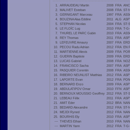
1.
ARRAUDEAU Martin
2008
FRA
ANC
2.
MALIVET Esteban
2008
FRA
ST-
3.
GERNIGANT Marceau
1997
FRA
ASS
4.
BOUZINA Alaa Eddine
2011
ALG
ASP
5.
STEPHAN Nicolas
2004
FRA
ST-
6.
LE FLOÏC Lug
2010
FRA
T-G
7.
THUREL LE PARC Gabin
2010
FRA
ASS
8.
REY Thomas
2011
FRA
ASP
9.
LEFEUVRE Amaury
2007
FRA
ERD
10.
PECOU Radu Adrian
2012
FRA
EN 
11.
MARTIENNE Alexis
2009
FRA
POR
12.
GUERIN Baptiste
2009
FRA
ERD
13.
LUCAS Gabriel
2008
FRA
NOZ
14.
FRANCISCO Sacha
2007
FRA
ASP
15.
PASQUIER Corentin
2008
FRA
ASS
16.
RIBEIRO NEUNLIST Matthias
2012
FRA
ASP
17.
LAPORTE Evan
2012
FRA
PON
18.
BERNARD Enzo
2009
FRA
ASP
19.
ABDULATIPOV Omar
2010
FFN
ASP
20.
BERNOUX MOUSSIO Geoffrey
2012
FRA
ST-
21.
LEBEAU Félix
2011
FRA
ASP
21.
AMIT Eder
2012
BRA
NAN
23.
BEDARD Alexandre
2012
FRA
ST-
24.
MEJDI Ryned
2012
FRA
NAN
25.
BOURHIS Ely
2010
FRA
ASP
---
THEVES Ethan
2010
FRA
NAN
---
MARTIN Yann
2012
FRA
T-G