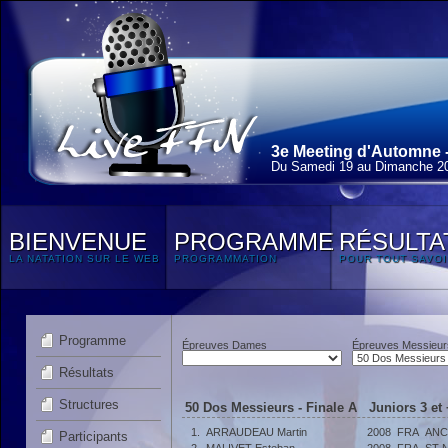
3e Meeting d'Automne 
Du Samedi 19 au Dimanche 20
BIENVENUE
PROGRAMME
RÉSULTA
LA NATATION SUR LE WEB
PROGRAMMATION
POUR TOUT SAVOI
Programme
Épreuves Dames
Épreuves Messieur
Résultats
Structures
50 Dos Messieurs - Finale A Juniors 3 et 
1.
ARRAUDEAU Martin
2008
FRA
ANC
Participants