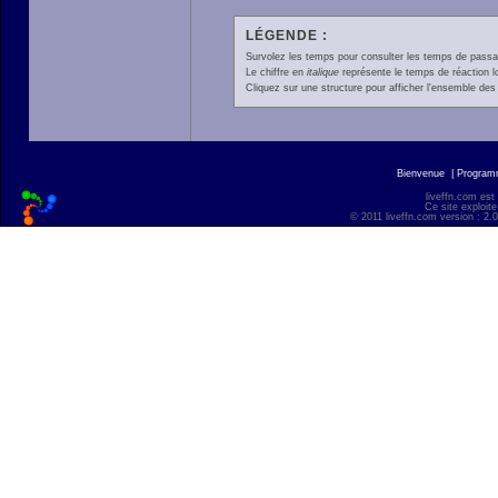
LÉGENDE :
Survolez les temps pour consulter les temps de passage 
Le chiffre en
italique
représente le temps de réaction l
Cliquez sur une structure pour afficher l'ensemble des 
Bienvenue
|
Progra
liveffn.com est
Ce site exploite
© 2011 liveffn.com version : 2.