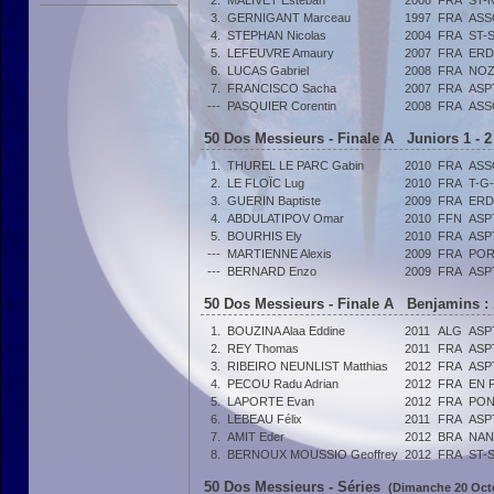
2.
MALIVET Esteban
2008
FRA
ST-
3.
GERNIGANT Marceau
1997
FRA
ASS
4.
STEPHAN Nicolas
2004
FRA
ST-
5.
LEFEUVRE Amaury
2007
FRA
ERD
6.
LUCAS Gabriel
2008
FRA
NOZ
7.
FRANCISCO Sacha
2007
FRA
ASP
---
PASQUIER Corentin
2008
FRA
ASS
50 Dos Messieurs - Finale A Juniors 1 - 2
1.
THUREL LE PARC Gabin
2010
FRA
ASS
2.
LE FLOÏC Lug
2010
FRA
T-G
3.
GUERIN Baptiste
2009
FRA
ERD
4.
ABDULATIPOV Omar
2010
FFN
ASP
5.
BOURHIS Ely
2010
FRA
ASP
---
MARTIENNE Alexis
2009
FRA
POR
---
BERNARD Enzo
2009
FRA
ASP
50 Dos Messieurs - Finale A Benjamins :
1.
BOUZINA Alaa Eddine
2011
ALG
ASP
2.
REY Thomas
2011
FRA
ASP
3.
RIBEIRO NEUNLIST Matthias
2012
FRA
ASP
4.
PECOU Radu Adrian
2012
FRA
EN 
5.
LAPORTE Evan
2012
FRA
PON
6.
LEBEAU Félix
2011
FRA
ASP
7.
AMIT Eder
2012
BRA
NAN
8.
BERNOUX MOUSSIO Geoffrey
2012
FRA
ST-
50 Dos Messieurs - Séries
(Dimanche 20 Octo