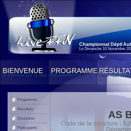
Championnat Déptl Aut
Le Dimanche 10 Novembre 20
BIENVENUE
PROGRAMME
RÉSULTA
LA NATATION SUR LE WEB
PROGRAMMATION
POUR TOUT SAVOI
Programme
Résultats
AS 
Structures
Code de la structure : 
Participants
Départe