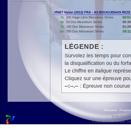
VINET Nylan (2012) FRA - AS BOUGUENAIS REZE
7e
200 Nage Libre Messieurs Séries
02:51
4e
50 Dos Messieurs Séries
00:39
7e
100 Dos Messieurs Séries
01:29
1er
200 Dos Messieurs Séries
03:11
LÉGENDE :
Survolez les temps pour cons
la disqualification ou du forfa
Le chiffre en
italique
représen
Cliquez sur une épreuve pour
--:--.--
: Épreuve non courue
Bienvenue
|
Progra
liveffn.com est
Ce site exploite
© 2011 liveffn.com version : 2.