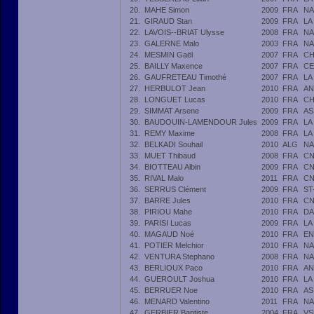
20.
MAHE Simon
2009
FRA
NA
21.
GIRAUD Stan
2009
FRA
LA
22.
LAVOIS--BRIAT Ulysse
2008
FRA
NA
23.
GALERNE Malo
2003
FRA
NA
24.
MESMIN Gaël
2007
FRA
CH
25.
BAILLY Maxence
2007
FRA
CE
26.
GAUFRETEAU Timothé
2007
FRA
LA
27.
HERBULOT Jean
2010
FRA
AN
28.
LONGUET Lucas
2010
FRA
CH
29.
SIMMAT Arsene
2009
FRA
AS
30.
BAUDOUIN-LAMENDOUR Jules
2009
FRA
LA
31.
REMY Maxime
2008
FRA
LA
32.
BELKADI Souhail
2010
ALG
NA
33.
MUET Thibaud
2008
FRA
CN
34.
BIOTTEAU Albin
2009
FRA
CN
35.
RIVAL Malo
2011
FRA
CN
36.
SERRUS Clément
2009
FRA
ST
37.
BARRE Jules
2010
FRA
CN
38.
PIRIOU Mahe
2010
FRA
DA
39.
PARISI Lucas
2009
FRA
LA
40.
MAGAUD Noé
2010
FRA
EN
41.
POTIER Melchior
2010
FRA
NA
42.
VENTURA Stephano
2008
FRA
NA
43.
BERLIOUX Paco
2010
FRA
AN
44.
GUEROULT Joshua
2010
FRA
LA
45.
BERRUER Noe
2010
FRA
AS
46.
MENARD Valentino
2011
FRA
NA
47.
GERBIER Baptiste
2004
FRA
VS