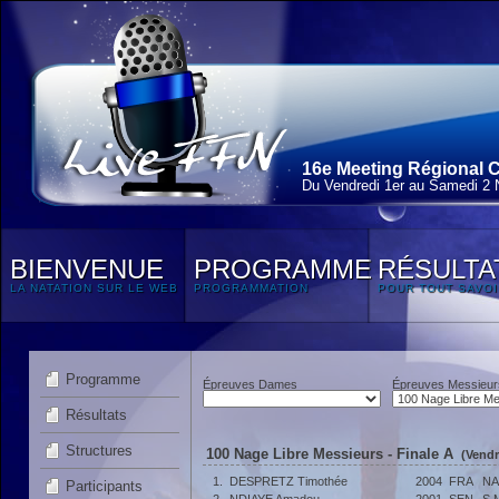
16e Meeting Régional C
Du Vendredi 1
er
au Samedi 2 
BIENVENUE
PROGRAMME
RÉSULTA
LA NATATION SUR LE WEB
PROGRAMMATION
POUR TOUT SAVOI
Programme
Épreuves Dames
Épreuves Messieur
Résultats
Structures
100 Nage Libre Messieurs - Finale A
(Vendr
1.
DESPRETZ Timothée
2004
FRA
NA
Participants