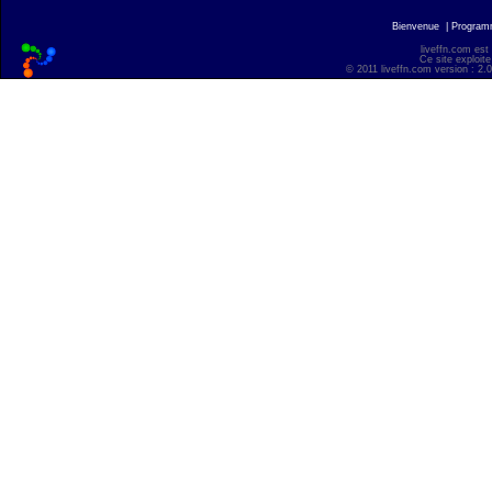
Bienvenue
|
Progra
liveffn.com est
Ce site exploite
© 2011 liveffn.com version : 2.