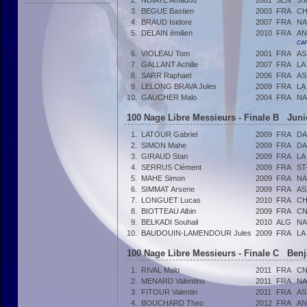
2.
NDIAYE Amadou
2001
SEN
S.
3.
BEGUE Bastien
2003
FRA
CH
4.
BRAUD Isidore
2007
FRA
NA
5.
DELAIN émilien
2010
FRA
AN
CAF
6.
VIOLEAU Tom
2001
FRA
AS
7.
GALLANT Achille
2007
FRA
LA
8.
SARR Raphael
2006
FRA
AS
9.
LELONG BRAVA Jules
2009
FRA
LA
10.
GAUCHER Malo
2004
FRA
NA
100 Nage Libre Messieurs - Finale B Junio
1.
LATOUR Gabriel
2009
FRA
DA
2.
SIMON Mahe
2009
FRA
DA
3.
GIRAUD Stan
2009
FRA
LA
4.
SERRUS Clément
2009
FRA
ST
5.
MAHE Simon
2009
FRA
NA
6.
SIMMAT Arsene
2009
FRA
AS
7.
LONGUET Lucas
2010
FRA
CH
8.
BIOTTEAU Albin
2009
FRA
CN
9.
BELKADI Souhail
2010
ALG
NA
10.
BAUDOUIN-LAMENDOUR Jules
2009
FRA
LA
100 Nage Libre Messieurs - Finale C Benj
1.
RIVAL Malo
2011
FRA
CN
2.
MENARD Valentino
2011
FRA
NA
3.
FITOUR Valentin
2011
FRA
AS
4.
BOUCHARD Theo
2012
FRA
AN