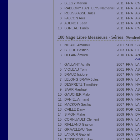
5.
BELGY Marlon
2011
FRA
CN
6.
RABEONY HANTELYS Nathaniel
2011
FRA
AS
7.
ROUSSIASSE Jules
2011
FRA
AS
8.
FALCON Anis
2011
FRA
AS
9.
ADENOT Jean
2012
FRA
AN
10.
BUREAU Timéo
2011
FRA
CN
100 Nage Libre Messieurs - Séries
(Vendred
1.
NDIAYE Amadou
2001
SEN
S.
2.
BEGUE Bastien
2003
FRA
CH
3.
DELAIN émilien
2010
FRA
AN
CAF
4.
GALLANT Achille
2007
FRA
LA
5.
VIOLEAU Tom
2001
FRA
AS
6.
BRAUD Isidore
2007
FRA
NA
7.
LELONG BRAVA Jules
2009
FRA
LA
8.
DESPRETZ Timothée
2004
FRA
NA
9.
SARR Raphael
2006
FRA
AS
10.
GAUCHER Malo
2004
FRA
NA
11.
DANIEL Armand
2008
FRA
NA
12.
MACKOW Sacha
2007
FRA
LA
13.
CAILLE Dany
2000
POR
CE
14.
SIMON Mahe
2009
FRA
DA
15.
CORNUAULT Clement
2005
FRA
LA
16.
RIALLAND Gaston
2004
FRA
LA
17.
GRAVELEAU Noé
2008
FRA
LA
18.
LATOUR Gabriel
2009
FRA
DA
19.
TESSEREAU Lilian
2007
FRA
LA