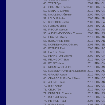
48.
TERZI Ege
2009
FRA
CH
49.
COUTANT Léandre
2002
FRA
CN
50.
MENARD Clément
2010
FRA
CN
51.
NAULLEAU Jérémie
2000
FRA
CN
52.
LELOUP Arthur
2008
FRA
SN
53.
KLOPOCKI Justin
2007
FRA
SA
54.
FOREAU Jules
2008
FRA
VS
55.
FITOUR Valentin
2011
FRA
AS
56.
AUBRY-MONGODIN Thomas
2008
FRA
AS
57.
HUAUME Valery
2010
FRA
AN
58.
BOUCHARD Theo
2012
FRA
AN
59.
NORDEY--AIRAUD Malou
2008
FRA
SN
60.
BESNIER Paul
2008
FRA
RC
61.
HARDY Pierre
1998
FRA
CH
62.
HENNETON Maxime
2009
FRA
CH
63.
REUNGOAT Eloic
2010
FRA
CH
64.
BELGY Marlon
2011
FRA
CN
65.
ROUSSIASSE Jules
2011
FRA
AS
66.
RABEONY HANTELYS Nathaniel
2011
FRA
AS
67.
GRAVIER Aeron
2010
FRA
NA
68.
CHARGE AUBINEAU Simon
2010
FRA
CE
69.
ADENOT Jean
2012
FRA
AN
70.
BRIN Arthur
2010
FRA
CN
71.
CELIK Téo
2010
FRA
NA
72.
DUBREUIL Corentin
2010
FRA
AS
73.
BUREAU Timéo
2011
FRA
CN
74.
HERAULT Paul
2008
FRA
CN
75.
BODIN Nolan
2005
FRA
CE