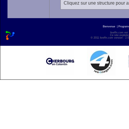
Cliquez sur une structure pour af
Bienvenue
|
Progra
liveffn.com est
Ce site exploite
© 2011 liveffn.com version : 2.