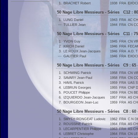
1.
BRACHET Robert
1938
FRA
EXOC
50 Nage Libre Messieurs - Séries C12 : 80
1.
LUNG Daniel
1943
FRA
AC C
---
TULLIER Jean
1944
FRA
CN C
50 Nage Libre Messieurs - Séries C11 : 75
1.
YVON Guy
1945
FRA
CN VI
2.
KIRCH Daniel
1946
FRA
FECA
3.
LE ROUX Jean-Jacques
1946
FRA
A.O. 
---
GAUTIER Paul
1946
FRA
EXOC
50 Nage Libre Messieurs - Séries C9 : 65 
1.
SCHWING Patrick
1958
FRA
CN VI
2.
SAVARY Jean-Paul
1958
FRA
CN C
3.
HAVIL Patrick
1959
FRA
UAS 
4.
LEBRUN Georges
1955
FRA
CNP D
5.
POUCET Philippe
1959
FRA
CN B
6.
IZQUIERDO Jean-Jacques
1957
FRA
AS C
7.
BOURGEON Jean-Luc
1959
FRA
AS C
50 Nage Libre Messieurs - Séries C8 : 60 
1.
SMYTH-RONGEAT Ludovic
1962
FRA
C.N D
2.
ROUSSINE Patrick
1964
FRA
AS C
3.
LECARPENTIER Philippe
1963
FRA
AS C
4.
LEBRET Christophe
1964
FRA
CN LE