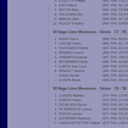
5.
GILLETTE Philippe
1962
FRA
CN C
6.
ILIEV Patrice
1964
FRA
AC C
7.
BOUTIN Marc
1960
FRA
CN B
8.
KALUZINSKI Eric
1964
FRA
AS C
9.
MANCEL Alain
1963
FRA
AC C
10.
PIQUOT Frédéric
1964
FRA
ESPÉR
50 Nage Libre Messieurs - Séries C7 : 55 
1.
BLANC Pierre
1965
FRA
BOUL
2.
LAROSE Olivier
1969
FRA
AC C
3.
FAUCHARD Frédéric
1967
FRA
AS C
4.
RENARD Francis
1965
FRA
CN PO
5.
SANDER Emmanuel
1967
FRA
UAS 
6.
BETHEMBOS Olivier
1965
FRA
AS B
7.
CANTIN Jean-Louis
1969
FRA
CN PO
8.
HENAULT Yannick
1966
FRA
AS C
---
VADON Benoit
1965
FRA
BOUL
---
GUERIN Benoit
1966
FRA
EN C
50 Nage Libre Messieurs - Séries C6 : 50 
1.
LOISEAU Mathieu
1974
FRA
CN PO
2.
DUMON Fabien
1973
FRA
CN VI
3.
LECACHEUX Bruno
1970
FRA
AS C
4.
DE SEREVILLE Ludovic
1972
FRA
MARS
5.
DUPUIS Laurent
1971
FRA
CS LE
6.
LETERRIER Stephane
1971
FRA
AS C
7.
VISEUX DE POTTER Philippe
1973
FRA
USM V