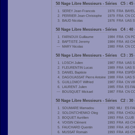
50 Nage Libre Messieurs - Séries C5 : 45 
1.
SEREY Jean-Francois
1976
FRA
BAYEU
2.
PERRIER Jean-Christophe
1979
FRA
CN C
3.
BAUD Nicolas
1976
FRA
UAS 
50 Nage Libre Messieurs - Séries C4 : 40 
1.
FARNOUX Guillaume
1984
FRA
CN PO
2.
BAPTISTE Jeremy
1984
FRA
AS C
---
MARY Nicolas
1980
FRA
CN C
50 Nage Libre Messieurs - Séries C3 : 35 
1.
LOSCH Julien
1987
FRA
UAS 
2.
FLEURENTIN Lucas
1989
FRA
UAS 
3.
DANIEL Baptiste
1988
FRA
ESPÉR
4.
DAGOUASSAT Pierre Antoine
1988
FRA
UAS 
5.
GUILLOMOT Wilfried
1987
FRA
CN VI
6.
LAURENT Julien
1985
FRA
ES FA
---
BOUSQUET Mickael
1987
FRA
CN C
50 Nage Libre Messieurs - Séries C2 : 30 
1.
SOUMARE Mamadou
1992
MLI
ES FA
2.
SOLONTCHENKO Oleg
1991
FRA
CHOL
3.
BOQUET Aurélien
1993
FRA
CLUB 
4.
VOISIN Clément
1993
FRA
AS C
5.
FAUCHARD Quentin
1990
FRA
AS C
6.
MUSSAT Romain
1993
FRA
AS C