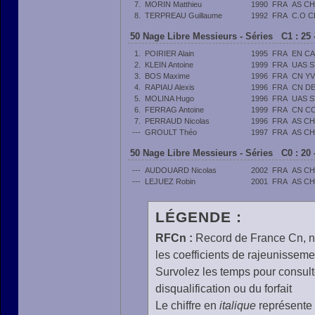
7.
MORIN Matthieu
1990
FRA
AS C
8.
TERPREAU Guillaume
1992
FRA
C.O C
50 Nage Libre Messieurs - Séries C1 : 25 
1.
POIRIER Alain
1995
FRA
EN C
2.
KLEIN Antoine
1999
FRA
UAS 
3.
BOS Maxime
1996
FRA
CN Y
4.
RAPIAU Alexis
1996
FRA
CN DE
5.
MOLINA Hugo
1996
FRA
UAS 
6.
FERRAG Antoine
1999
FRA
CN C
7.
PERRAUD Nicolas
1996
FRA
AS C
---
GROULT Théo
1997
FRA
AS C
50 Nage Libre Messieurs - Séries C0 : 20 
---
AUDOUARD Nicolas
2002
FRA
AS C
---
LEJUEZ Robin
2001
FRA
AS C
LÉGENDE :
RFCn :
Record de France Cn, n 
les coefficients de rajeunisseme
Survolez les temps pour consulte
disqualification ou du forfait
Le chiffre en
italique
représente 