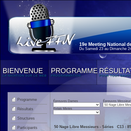
19e Meeting National de
Du Samedi 23 au Dimanche 2
BIENVENUE
PROGRAMME
RÉSULTA
LA NATATION SUR LE WEB
PROGRAMMATION
POUR TOUT SAVOI
Programme
Épreuves Dames
Épreuves Messieur
Résultats
Relais Mixtes
Structures
50 Nage Libre Messieurs - Séries C13 : 85
Participants