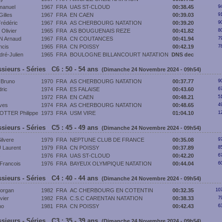
anuel
1967
FRA
UAS ST-CLOUD
00:38.45
9
illes
1967
FRA
EN CAEN
00:39.03
9
édéric
1967
FRA
AS CHERBOURG NATATION
00:39.20
9
livier
1965
FRA
AS BOUGUENAIS REZE
00:41.82
8
 Arnaud
1967
FRA
CN COUTANCES
00:41.94
7
cis
1965
FRA
CN POISSY
00:42.19
7
ré-Julien
1965
FRA
BOULOGNE BILLANCOURT NATATION
DNS dec
sieurs - Séries C6 : 50 - 54 ans
(Dimanche 24 Novembre 2024 - 09h54)
Bruno
1970
FRA
AS CHERBOURG NATATION
00:37.77
9
ric
1974
FRA
ES FALAISE
00:43.60
6
1972
FRA
EN CAEN
00:48.21
5
ves
1974
FRA
AS CHERBOURG NATATION
00:48.65
4
OTTER Philippe
1973
FRA
USM VIRE
01:04.10
1
sieurs - Séries C5 : 45 - 49 ans
(Dimanche 24 Novembre 2024 - 09h54)
lvere
1979
FRA
NEPTUNE CLUB DE FRANCE
00:35.08
9
Laurent
1979
FRA
CN POISSY
00:37.89
8
s
1976
FRA
UAS ST-CLOUD
00:42.20
6
Francois
1976
FRA
BAYEUX OLYMPIQUE NATATION
00:44.04
6
sieurs - Séries C4 : 40 - 44 ans
(Dimanche 24 Novembre 2024 - 09h54)
organ
1982
FRA
AC CHERBOURG EN COTENTIN
00:32.35
10
vier
1982
FRA
C.S.C CARENTAN NATATION
00:38.33
7
no
1981
FRA
CN POISSY
00:42.43
6
sieurs - Séries C3 : 35 - 39 ans
(Dimanche 24 Novembre 2024 - 09h54)