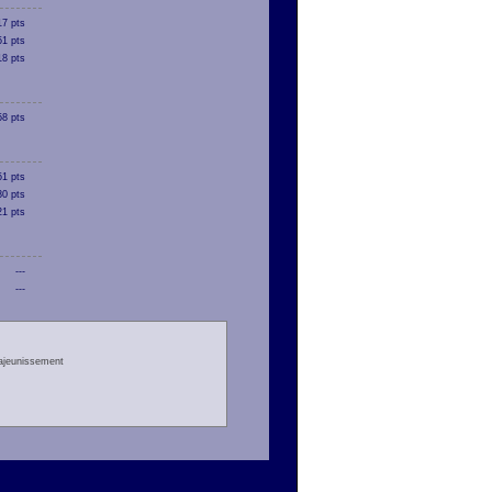
17 pts
51 pts
18 pts
58 pts
51 pts
80 pts
21 pts
---
---
rajeunissement