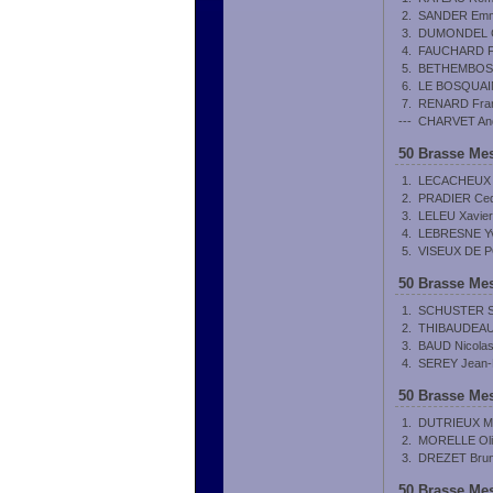
2.
SANDER Emm
3.
DUMONDEL G
4.
FAUCHARD Fr
5.
BETHEMBOS O
6.
LE BOSQUAIN
7.
RENARD Fran
---
CHARVET And
50 Brasse Mes
1.
LECACHEUX 
2.
PRADIER Ced
3.
LELEU Xavier
4.
LEBRESNE Y
5.
VISEUX DE P
50 Brasse Mes
1.
SCHUSTER Si
2.
THIBAUDEAU 
3.
BAUD Nicola
4.
SEREY Jean-
50 Brasse Mes
1.
DUTRIEUX M
2.
MORELLE Oli
3.
DREZET Bru
50 Brasse Mes