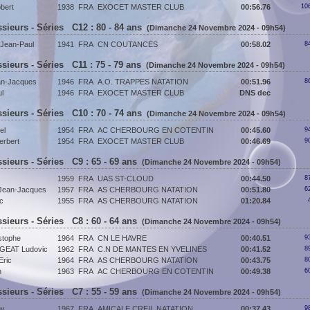
bert
1938
FRA
EXOCET MASTER CLUB
00:56.76
10
sieurs - Séries C12 : 80 - 84 ans
(Dimanche 24 Novembre 2024 - 09h54)
ean-Paul
1941
FRA
CN COUTANCES
00:58.02
8
sieurs - Séries C11 : 75 - 79 ans
(Dimanche 24 Novembre 2024 - 09h54)
n-Jacques
1946
FRA
A.O. TRAPPES NATATION
00:51.96
8
l
1946
FRA
EXOCET MASTER CLUB
DNS dec
sieurs - Séries C10 : 70 - 74 ans
(Dimanche 24 Novembre 2024 - 09h54)
el
1954
FRA
AC CHERBOURG EN COTENTIN
00:45.60
9
rbert
1954
FRA
EXOCET MASTER CLUB
00:46.69
9
sieurs - Séries C9 : 65 - 69 ans
(Dimanche 24 Novembre 2024 - 09h54)
1959
FRA
UAS ST-CLOUD
00:44.50
8
ean-Jacques
1957
FRA
AS CHERBOURG NATATION
00:51.80
6
c
1955
FRA
AS CHERBOURG NATATION
01:20.84
sieurs - Séries C8 : 60 - 64 ans
(Dimanche 24 Novembre 2024 - 09h54)
stophe
1964
FRA
CN LE HAVRE
00:40.51
9
EAT Ludovic
1962
FRA
C.N DE MANTES EN YVELINES
00:41.52
8
ric
1964
FRA
AS CHERBOURG NATATION
00:43.75
8
n
1963
FRA
AC CHERBOURG EN COTENTIN
00:49.38
6
sieurs - Séries C7 : 55 - 59 ans
(Dimanche 24 Novembre 2024 - 09h54)
my
1967
FRA
AMICALE CREIL NATATION
00:37.43
9