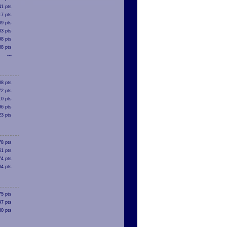
41 pts
17 pts
09 pts
03 pts
98 pts
88 pts
---
08 pts
72 pts
10 pts
96 pts
23 pts
78 pts
51 pts
74 pts
04 pts
75 pts
97 pts
30 pts