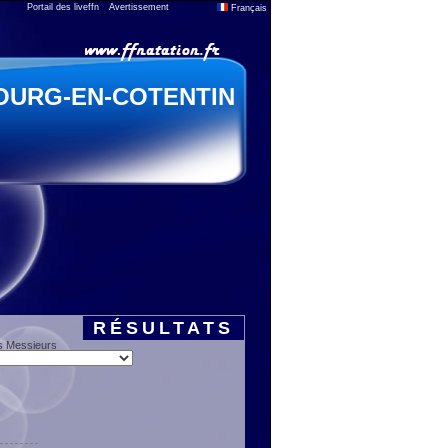
Portail des liveffn
Avertissement
Français
OURG-EN-COTENTIN
RÉSULTATS
s Messieurs