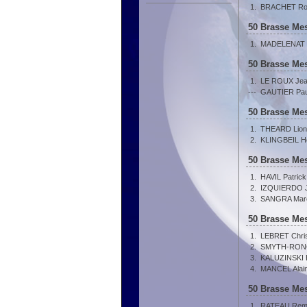
1.
BRACHET Ro
50 Brasse Mes
1.
MADELENAT J
50 Brasse Mes
1.
LE ROUX Jea
---
GAUTIER Pau
50 Brasse Mes
1.
THEARD Lion
2.
KLINGBEIL He
50 Brasse Mes
1.
HAVIL Patrick
2.
IZQUIERDO J
3.
SANGRA Mar
50 Brasse Mes
1.
LEBRET Chri
2.
SMYTH-RONG
3.
KALUZINSKI E
4.
MANCEL Alai
50 Brasse Mes
1.
RATEAU Re