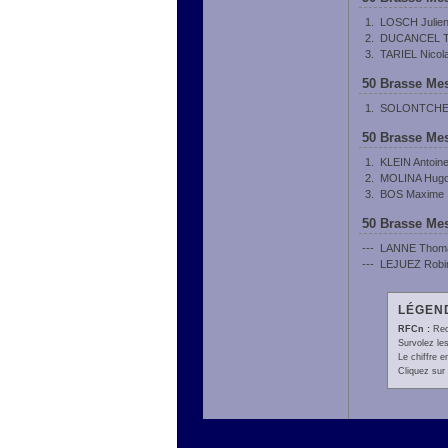
1.
LOSCH Julie
2.
DUCANCEL T
3.
TARIEL Nicol
50 Brasse Mes
1.
SOLONTCHE
50 Brasse Mes
1.
KLEIN Antoin
2.
MOLINA Hug
3.
BOS Maxime
50 Brasse Mes
---
LANNE Thom
---
LEJUEZ Robi
LÉGEND
RFCn :
Rec
Survolez les
Le chiffre 
Cliquez sur 