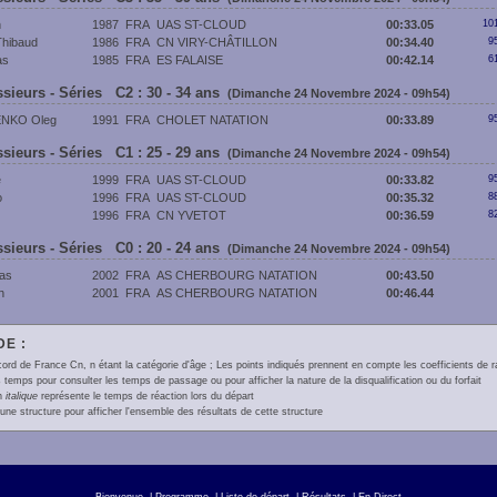
n
1987
FRA
UAS ST-CLOUD
00:33.05
10
hibaud
1986
FRA
CN VIRY-CHÂTILLON
00:34.40
9
as
1985
FRA
ES FALAISE
00:42.14
6
sieurs - Séries C2 : 30 - 34 ans
(Dimanche 24 Novembre 2024 - 09h54)
NKO Oleg
1991
FRA
CHOLET NATATION
00:33.89
9
sieurs - Séries C1 : 25 - 29 ans
(Dimanche 24 Novembre 2024 - 09h54)
e
1999
FRA
UAS ST-CLOUD
00:33.82
9
o
1996
FRA
UAS ST-CLOUD
00:35.32
8
1996
FRA
CN YVETOT
00:36.59
8
sieurs - Séries C0 : 20 - 24 ans
(Dimanche 24 Novembre 2024 - 09h54)
as
2002
FRA
AS CHERBOURG NATATION
00:43.50
n
2001
FRA
AS CHERBOURG NATATION
00:46.44
E :
ord de France Cn, n étant la catégorie d'âge ; Les points indiqués prennent en compte les coefficients de 
 temps pour consulter les temps de passage ou pour afficher la nature de la disqualification ou du forfait
en
italique
représente le temps de réaction lors du départ
une structure pour afficher l'ensemble des résultats de cette structure