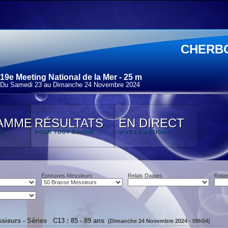
CHERB
19e Meeting National de la Mer - 25 m
Du Samedi 23 au Dimanche 24 Novembre 2024
AMME
RÉSULTATS
EN DIRECT
N
POUR TOUT SAVOIR
VIVEZ L'ACTION !
Épreuves Messieurs
Relais Dames
Relai
sieurs - Séries C13 : 85 - 89 ans
(Dimanche 24 Novembre 2024 - 09h54)