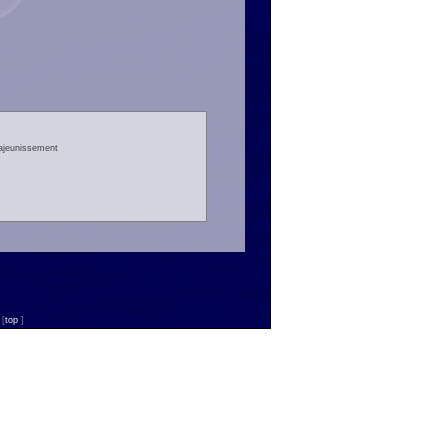
rajeunissement
n
[
top
]