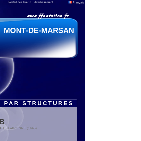
Portail des liveffn
Avertissement
Français
MONT-DE-MARSAN
S PAR STRUCTURES
B
: HAUTE-GARONNE (1645)