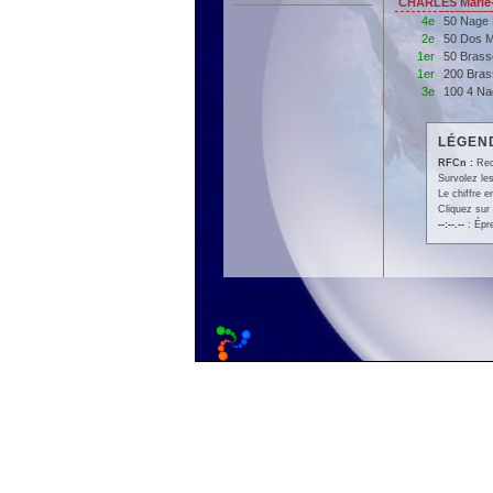
CHARLES Marie-
4e
50 Nage 
2e
50 Dos M
1er
50 Brass
1er
200 Bras
3e
100 4 Na
LÉGEND
RFCn :
Rec
Survolez les
Le chiffre 
Cliquez sur 
--:--.--
: Épr