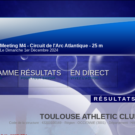
Meeting M4 - Circuit de l'Arc Atlantique - 25 m
Le Dimanche 1
er
Décembre 2024
AMME
RÉSULTATS
EN DIRECT
N
POUR TOUT SAVOIR
VIVEZ L'ACTION !
RÉSULTAT
TOULOUSE ATHLETIC CLU
Code de la structure : 43203100169 - Région : OCCITANIE (3001) - Département 