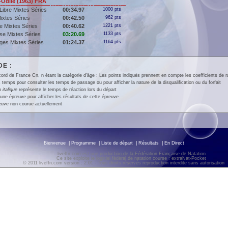
Odile (1963) FRA
Libre Mixtes Séries
00:34.97
1000 pts
ixtes Séries
00:42.50
962 pts
e Mixtes Séries
00:40.62
1221 pts
se Mixtes Séries
03:20.69
1133 pts
ges Mixtes Séries
01:24.37
1164 pts
E :
ord de France Cn, n étant la catégorie d'âge ; Les points indiqués prennent en compte les coefficients de 
 temps pour consulter les temps de passage ou pour afficher la nature de la disqualification ou du forfait
en
italique
représente le temps de réaction lors du départ
une épreuve pour afficher les résultats de cette épreuve
euve non courue actuellement
Bienvenue
|
Programme
|
Liste de départ
|
Résultats
|
En Direct
liveffn.com est une production de la Fédération Française de Natation
Ce site exploite le logiciel fédéral de natation course : extraNat-Pocket
© 2011 liveffn.com version : 2.01 - Tous droits réservés reproduction interdite sans autorisatio