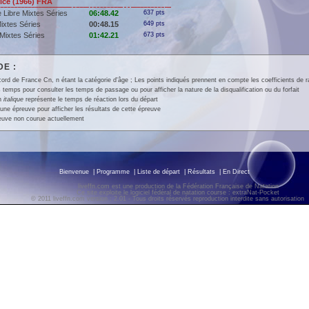
ce (1966) FRA
 Libre Mixtes Séries
06:48.42
637 pts
ixtes Séries
00:48.15
649 pts
Mixtes Séries
01:42.21
673 pts
E :
ord de France Cn, n étant la catégorie d'âge ; Les points indiqués prennent en compte les coefficients de 
 temps pour consulter les temps de passage ou pour afficher la nature de la disqualification ou du forfait
en
italique
représente le temps de réaction lors du départ
une épreuve pour afficher les résultats de cette épreuve
euve non courue actuellement
Bienvenue
|
Programme
|
Liste de départ
|
Résultats
|
En Direct
liveffn.com est une production de la Fédération Française de Natation
Ce site exploite le logiciel fédéral de natation course : extraNat-Pocket
© 2011 liveffn.com version : 2.01 - Tous droits réservés reproduction interdite sans autorisatio