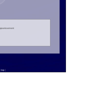
rajeunissement
n
[
top
]