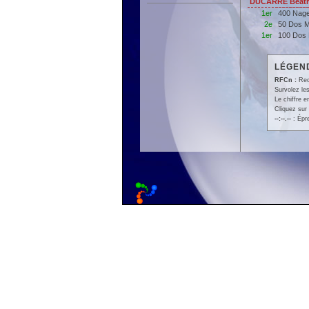
DUCARRE Béatri
1er
400 Nage
2e
50 Dos M
1er
100 Dos 
LÉGEND
RFCn :
Rec
Survolez les
Le chiffre 
Cliquez sur 
--:--.--
: Épr