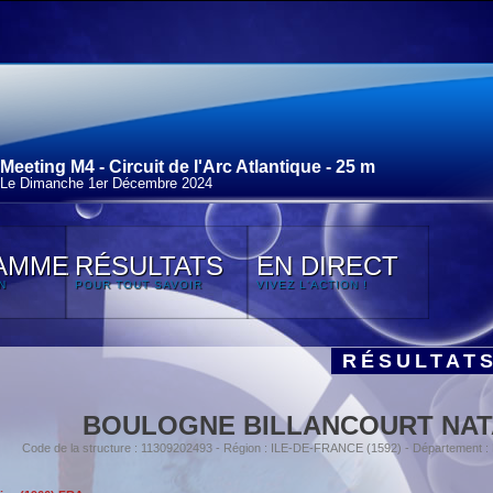
Meeting M4 - Circuit de l'Arc Atlantique - 25 m
Le Dimanche 1
er
Décembre 2024
AMME
RÉSULTATS
EN DIRECT
N
POUR TOUT SAVOIR
VIVEZ L'ACTION !
RÉSULTAT
BOULOGNE BILLANCOURT NAT
Code de la structure : 11309202493 - Région : ILE-DE-FRANCE (1592) - Département