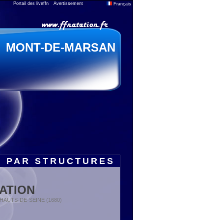
Portail des liveffn
Avertissement
Français
MONT-DE-MARSAN
S PAR STRUCTURES
ATION
 : HAUTS-DE-SEINE (1680)