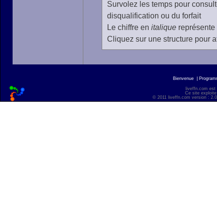
Survolez les temps pour consulte
disqualification ou du forfait
Le chiffre en
italique
représente 
Cliquez sur une structure pour af
Bienvenue
|
Progra
liveffn.com est
Ce site exploite
© 2011 liveffn.com version : 2.