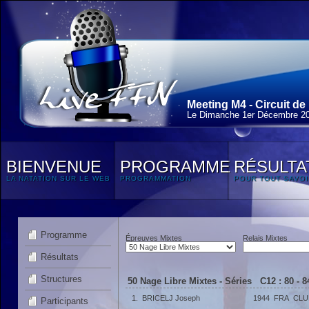
Meeting M4 - Circuit de 
Le Dimanche 1
er
Décembre 2
BIENVENUE
PROGRAMME
RÉSULTA
LA NATATION SUR LE WEB
PROGRAMMATION
POUR TOUT SAVOI
Programme
Épreuves Mixtes
Relais Mixtes
Résultats
Structures
50 Nage Libre Mixtes - Séries C12 : 80 - 
1.
BRICELJ Joseph
1944
FRA
CLU
Participants