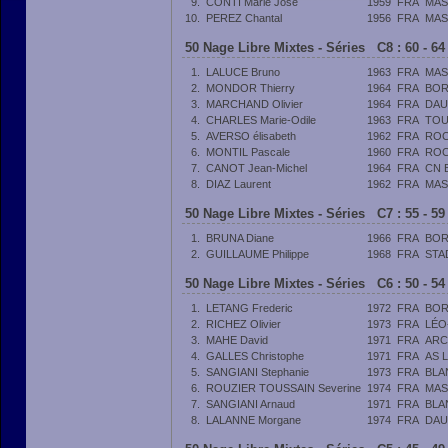
9.
CONTI Marie José
1959
FRA
MAS
10.
PEREZ Chantal
1956
FRA
MAS
50 Nage Libre Mixtes - Séries C8 : 60 - 6
1.
LALUCE Bruno
1963
FRA
MAS
2.
MONDOR Thierry
1964
FRA
BOR
3.
MARCHAND Olivier
1964
FRA
DAU
4.
CHARLES Marie-Odile
1963
FRA
TOU
5.
AVERSO élisabeth
1962
FRA
ROC
6.
MONTIL Pascale
1960
FRA
ROC
7.
CANOT Jean-Michel
1964
FRA
CN 
8.
DIAZ Laurent
1962
FRA
MAS
50 Nage Libre Mixtes - Séries C7 : 55 - 5
1.
BRUNA Diane
1966
FRA
BOR
2.
GUILLAUME Philippe
1968
FRA
STA
50 Nage Libre Mixtes - Séries C6 : 50 - 5
1.
LETANG Frederic
1972
FRA
BOR
2.
RICHEZ Olivier
1973
FRA
LÉO
3.
MAHE David
1971
FRA
ARC
4.
GALLES Christophe
1971
FRA
AS 
5.
SANGIANI Stephanie
1973
FRA
BLA
6.
ROUZIER TOUSSAIN Severine
1974
FRA
MAS
7.
SANGIANI Arnaud
1971
FRA
BLA
8.
LALANNE Morgane
1974
FRA
DAU