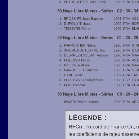
8.
PEYROULET-BLIMO Jessy
1986
FRA
DAU
50 Nage Libre Mixtes - Séries C2 : 30 - 3
1.
BROSSIER Jean-Baptiste
1991
FRA
AS 
2.
DUPOUY Thibaut
1992
FRA
BOR
---
TISSEYRE Rémy
1990
FRA
BLA
50 Nage Libre Mixtes - Séries C1 : 25 - 2
1.
PARMENTIER Nathan
1996
FRA
STA
2.
SOUMET-DUTERTRE Jean
1996
FRA
DAU
3.
DESPREZ-DAVERAT Antoine
1996
FRA
MAR
4.
POLESSO Florian
1998
FRA
AS 
5.
MOLINIER Alizée
1998
FRA
MAR
6.
MARQUETTE Valentin
1996
FRA
GIR
7.
CANU Yaelle
1997
FRA
TAL
8.
PEREDA VIVO Magdalena
1998
ESP
DAU
9.
KOCH Maeva
1998
FRA
SU 
50 Nage Libre Mixtes - Séries C0 : 20 - 2
---
KWIATKOWSKI Marine
2000
FRA
ARC
LÉGENDE :
RFCn :
Record de France Cn, n 
les coefficients de rajeunisseme