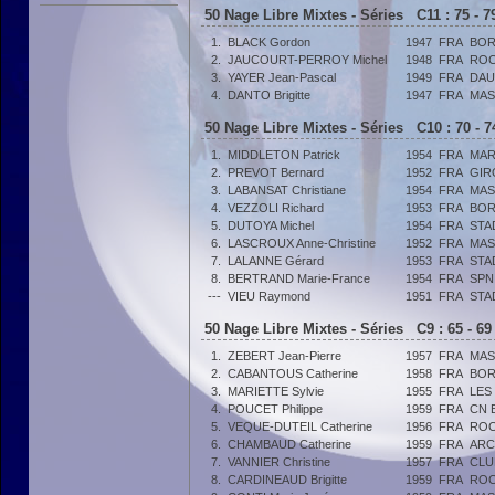
50 Nage Libre Mixtes - Séries C11 : 75 - 
1.
BLACK Gordon
1947
FRA
BOR
2.
JAUCOURT-PERROY Michel
1948
FRA
ROC
3.
YAYER Jean-Pascal
1949
FRA
DAU
4.
DANTO Brigitte
1947
FRA
MAS
50 Nage Libre Mixtes - Séries C10 : 70 - 
1.
MIDDLETON Patrick
1954
FRA
MAR
2.
PREVOT Bernard
1952
FRA
GIR
3.
LABANSAT Christiane
1954
FRA
MAS
4.
VEZZOLI Richard
1953
FRA
BOR
5.
DUTOYA Michel
1954
FRA
STA
6.
LASCROUX Anne-Christine
1952
FRA
MAS
7.
LALANNE Gérard
1953
FRA
STA
8.
BERTRAND Marie-France
1954
FRA
SPN
---
VIEU Raymond
1951
FRA
STA
50 Nage Libre Mixtes - Séries C9 : 65 - 6
1.
ZEBERT Jean-Pierre
1957
FRA
MAS
2.
CABANTOUS Catherine
1958
FRA
BOR
3.
MARIETTE Sylvie
1955
FRA
LES
4.
POUCET Philippe
1959
FRA
CN 
5.
VEQUE-DUTEIL Catherine
1956
FRA
ROC
6.
CHAMBAUD Catherine
1959
FRA
ARC
7.
VANNIER Christine
1957
FRA
CLU
8.
CARDINEAUD Brigitte
1959
FRA
ROC