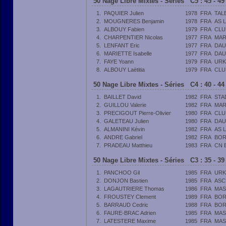
50 Nage Libre Mixtes - Séries C5 : 45 - 4
1.
PAQUIER Julien
1978
FRA
TAL
2.
MOUGNERES Benjamin
1978
FRA
AS 
3.
ALBOUY Fabien
1979
FRA
CLU
4.
CHARPENTIER Nicolas
1977
FRA
MAR
5.
LENFANT Eric
1977
FRA
DAU
6.
MARIETTE Isabelle
1977
FRA
DAU
7.
FAYE Yoann
1979
FRA
URK
8.
ALBOUY Laëtitia
1979
FRA
CLU
50 Nage Libre Mixtes - Séries C4 : 40 - 4
1.
BAILLET David
1982
FRA
STA
2.
GUILLOU Valerie
1982
FRA
MAR
3.
PRECIGOUT Pierre-Olivier
1980
FRA
CLU
4.
GALETEAU Julien
1980
FRA
DAU
5.
ALMANINI Kévin
1982
FRA
AS 
6.
ANDRE Gabriel
1982
FRA
BOR
7.
PRADEAU Matthieu
1983
FRA
CN 
50 Nage Libre Mixtes - Séries C3 : 35 - 3
1.
PANCHOO Gil
1985
FRA
URK
2.
DONJON Bastien
1985
FRA
ASC
3.
LAGAUTRIERE Thomas
1986
FRA
MAS
4.
FROUSTEY Clement
1989
FRA
BOR
5.
BARRAUD Cedric
1988
FRA
BOR
6.
FAURE-BRAC Adrien
1985
FRA
MAS
7.
LATESTERE Maxime
1985
FRA
MAS