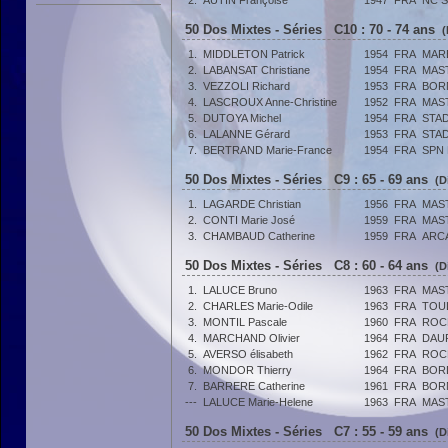
2.
AUTIN Françoise
1947
FRA
NC S
50 Dos Mixtes - Séries C10 : 70 - 74 ans
(
1.
MIDDLETON Patrick
1954
FRA
MAR
2.
LABANSAT Christiane
1954
FRA
MAST
3.
VEZZOLI Richard
1953
FRA
BORN
4.
LASCROUX Anne-Christine
1952
FRA
MAST
5.
DUTOYA Michel
1954
FRA
STA
6.
LALANNE Gérard
1953
FRA
STA
7.
BERTRAND Marie-France
1954
FRA
SPN 
50 Dos Mixtes - Séries C9 : 65 - 69 ans
(D
1.
LAGARDE Christian
1956
FRA
MAST
2.
CONTI Marie José
1959
FRA
MAST
3.
CHAMBAUD Catherine
1959
FRA
ARC
50 Dos Mixtes - Séries C8 : 60 - 64 ans
(D
1.
LALUCE Bruno
1963
FRA
MAST
2.
CHARLES Marie-Odile
1963
FRA
TOU
3.
MONTIL Pascale
1960
FRA
ROC
4.
MARCHAND Olivier
1964
FRA
DAUP
5.
AVERSO élisabeth
1962
FRA
ROC
6.
MONDOR Thierry
1964
FRA
BOR
7.
BARRERE Catherine
1961
FRA
BORN
---
LALUCE Marie-Helene
1963
FRA
MAST
50 Dos Mixtes - Séries C7 : 55 - 59 ans
(D