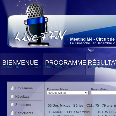
Meeting M4 - Circuit de 
Le Dimanche 1
er
Décembre 2
BIENVENUE
PROGRAMME
RÉSULTA
LA NATATION SUR LE WEB
PROGRAMMATION
POUR TOUT SAVOI
Programme
Épreuves Mixtes
Relais Mixtes
Résultats
Structures
50 Dos Mixtes - Séries C11 : 75 - 79 ans
(
1.
JAUCOURT-PERROY Michel
1948
FRA
ROC
Participants