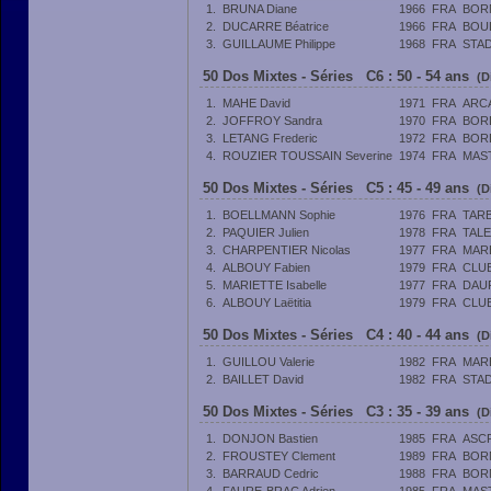
1.
BRUNA Diane
1966
FRA
BORN
2.
DUCARRE Béatrice
1966
FRA
BOU
3.
GUILLAUME Philippe
1968
FRA
STA
50 Dos Mixtes - Séries C6 : 50 - 54 ans
(D
1.
MAHE David
1971
FRA
ARC
2.
JOFFROY Sandra
1970
FRA
BOR
3.
LETANG Frederic
1972
FRA
BOR
4.
ROUZIER TOUSSAIN Severine
1974
FRA
MAST
50 Dos Mixtes - Séries C5 : 45 - 49 ans
(D
1.
BOELLMANN Sophie
1976
FRA
TAR
2.
PAQUIER Julien
1978
FRA
TAL
3.
CHARPENTIER Nicolas
1977
FRA
MAR
4.
ALBOUY Fabien
1979
FRA
CLUB
5.
MARIETTE Isabelle
1977
FRA
DAUP
6.
ALBOUY Laëtitia
1979
FRA
CLUB
50 Dos Mixtes - Séries C4 : 40 - 44 ans
(D
1.
GUILLOU Valerie
1982
FRA
MAR
2.
BAILLET David
1982
FRA
STA
50 Dos Mixtes - Séries C3 : 35 - 39 ans
(D
1.
DONJON Bastien
1985
FRA
ASCP
2.
FROUSTEY Clement
1989
FRA
BORN
3.
BARRAUD Cedric
1988
FRA
BORN