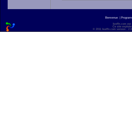
Bienvenue
|
Progra
liveffn.com est
Ce site exploite
© 2011 liveffn.com version : 2.