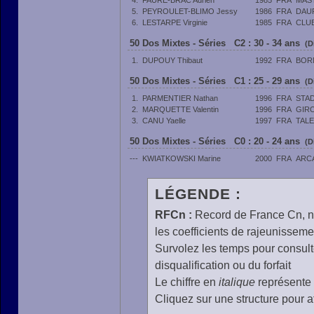
4.
FAURE-BRAC Adrien
1985
FRA
MAST
5.
PEYROULET-BLIMO Jessy
1986
FRA
DAUP
6.
LESTARPE Virginie
1985
FRA
CLUB
50 Dos Mixtes - Séries C2 : 30 - 34 ans
(D
1.
DUPOUY Thibaut
1992
FRA
BORN
50 Dos Mixtes - Séries C1 : 25 - 29 ans
(D
1.
PARMENTIER Nathan
1996
FRA
STA
2.
MARQUETTE Valentin
1996
FRA
GIR
3.
CANU Yaelle
1997
FRA
TAL
50 Dos Mixtes - Séries C0 : 20 - 24 ans
(D
---
KWIATKOWSKI Marine
2000
FRA
ARC
LÉGENDE :
RFCn :
Record de France Cn, n 
les coefficients de rajeunisseme
Survolez les temps pour consulte
disqualification ou du forfait
Le chiffre en
italique
représente 
Cliquez sur une structure pour af