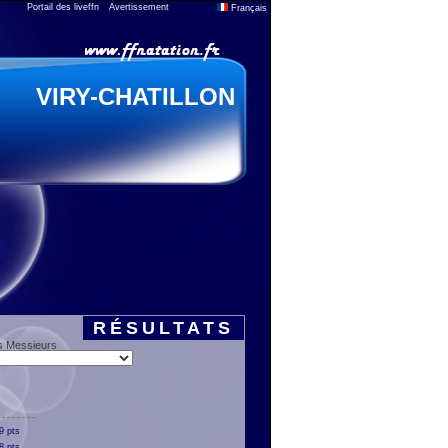
Portail des liveffn
Avertissement
Français
VIRY-CHATILLON
RÉSULTATS
s Messieurs
9 pts
8 pts