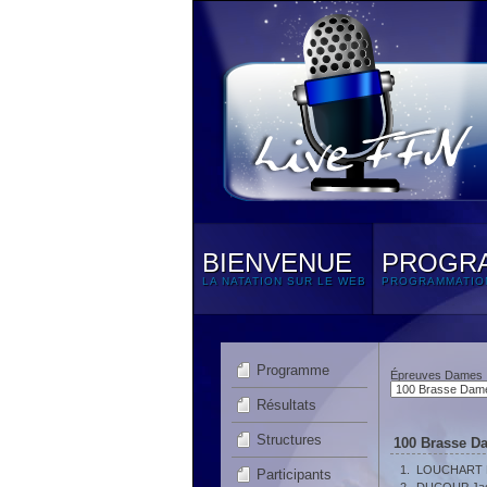
BIENVENUE
PROGR
LA NATATION SUR LE WEB
PROGRAMMATIO
Programme
Épreuves Dames
Résultats
Structures
100 Brasse D
1.
LOUCHART M
Participants