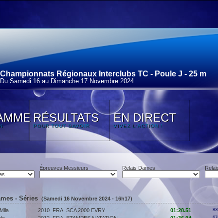
Championnats Régionaux Interclubs TC - Poule J - 25 m
Du Samedi 16 au Dimanche 17 Novembre 2024
AMME
RÉSULTATS
EN DIRECT
N
POUR TOUT SAVOIR
VIVEZ L'ACTION !
Épreuves Messieurs
Relais Dames
Relai
ames - Séries
(Samedi 16 Novembre 2024 - 16h17)
ila
2010
FRA
SCA 2000 EVRY
01:28.51
83
67