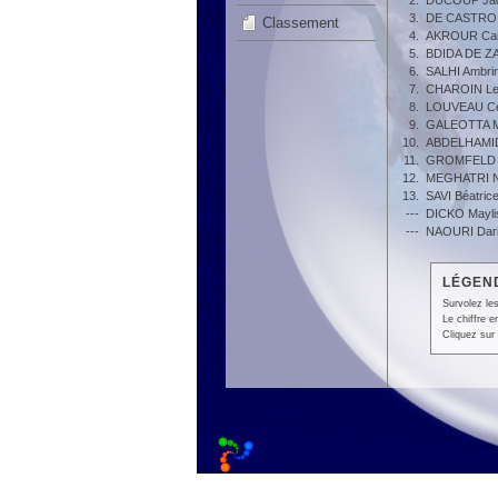
2.
DUCOUP Ja
3.
DE CASTRO 
Classement
4.
AKROUR Car
5.
BDIDA DE ZA
6.
SALHI Ambri
7.
CHAROIN Le
8.
LOUVEAU Ce
9.
GALEOTTA M
10.
ABDELHAMID
11.
GROMFELD 
12.
MEGHATRI N
13.
SAVI Béatric
---
DICKO Mayli
---
NAOURI Dar
LÉGEND
Survolez les
Le chiffre 
Cliquez sur 