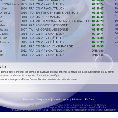
de
2012
FRA
ETAMPES NATATION
01:36.94
BESSA Marina
2005
FRA
CN VIRY-CHÂTILLON
01:37.74
66
oline
1980
FRA
CN VIRY-CHÂTILLON
01:38.07
65
N Sofia
2010
FRA
EN STE-GENEVIÈVE-DES-BOIS
01:38.60
64
ne
2010
FRA
US RIS-ORANGIS
01:46.49
51
na
2013
FRA
VAL D'ESSONNE MENNECY AQUA CLUB
01:47.28
50
line
1976
FRA
AS CORBEIL-ESSONNE
01:55.15
38
artina
2007
ITA
AS CORBEIL-ESSONNE
01:55.57
38
 Nelia
2014
FRA
CN VIRY-CHÂTILLON
02:10.74
20
Lucie
2013
FRA
CN VIRY-CHÂTILLON
02:16.88
14
orhene
2015
FRA
CN VIRY-CHÂTILLON
02:17.93
14
e
2011
FRA
CN ST-MICHEL-SUR-ORGE
02:20.98
11
ss
2011
FRA
CN VIRY-CHÂTILLON
DNS dec
ine
2013
FRA
CN VIRY-CHÂTILLON
DNS dec
E :
 temps pour consulter les temps de passage ou pour afficher la nature de la disqualification ou du forfait
en
italique
représente le temps de réaction lors du départ
une structure pour afficher l'ensemble des résultats de cette structure
Bienvenue
|
Programme
|
Liste de départ
|
Résultats
|
En Direct
liveffn.com est une production de la Fédération Française de Natation
Ce site exploite le logiciel fédéral de natation course : extraNat-Pocket
© 2011 liveffn.com version : 2.01 - Tous droits réservés reproduction interdite sans autorisatio