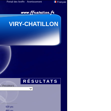
Portail des liveffn
Avertissement
Français
VIRY-CHATILLON
RÉSULTATS
s Messieurs
929 pts
860 pts