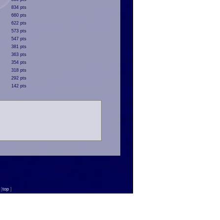
834 pts
660 pts
622 pts
573 pts
547 pts
381 pts
363 pts
354 pts
318 pts
292 pts
142 pts
n
[
top
]