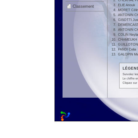
2.
CHERHAL Pris
3.
ELIE Anouk
Classement
4.
MORET Céli
5.
ANTONIN CH
6.
GISOTTI Jus
7.
DEMERCAST
8.
ANTONIN CH
9.
COLIN Neyla
10.
CHAMEUKH 
11.
GUILLOTON
12.
PANDI Celia
13.
GALOPIN Mi
LÉGEND
Survolez les
Le chiffre 
Cliquez sur 