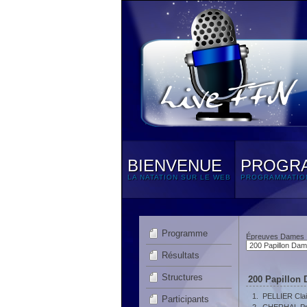
BIENVENUE
PROGR
LA NATATION SUR LE WEB
PROGRAMMATIO
Programme
Épreuves Dames
Résultats
Structures
200 Papillon 
1.
PELLIER Clai
Participants