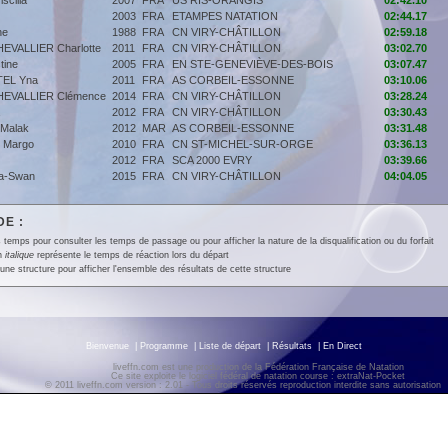
cilla
2007
FRA
US RIS-ORANGIS
02:42.10
2003
FRA
ETAMPES NATATION
02:44.17
ne
1988
FRA
CN VIRY-CHÂTILLON
02:59.18
EVALLIER Charlotte
2011
FRA
CN VIRY-CHÂTILLON
03:02.70
tine
2005
FRA
EN STE-GENEVIÈVE-DES-BOIS
03:07.47
EL Yna
2011
FRA
AS CORBEIL-ESSONNE
03:10.06
EVALLIER Clémence
2014
FRA
CN VIRY-CHÂTILLON
03:28.24
2012
FRA
CN VIRY-CHÂTILLON
03:30.43
Malak
2012
MAR
AS CORBEIL-ESSONNE
03:31.48
 Margo
2010
FRA
CN ST-MICHEL-SUR-ORGE
03:36.13
2012
FRA
SCA 2000 EVRY
03:39.66
a-Swan
2015
FRA
CN VIRY-CHÂTILLON
04:04.05
E :
 temps pour consulter les temps de passage ou pour afficher la nature de la disqualification ou du forfait
en
italique
représente le temps de réaction lors du départ
une structure pour afficher l'ensemble des résultats de cette structure
Bienvenue
|
Programme
|
Liste de départ
|
Résultats
|
En Direct
liveffn.com est une production de la Fédération Française de Natation
Ce site exploite le logiciel fédéral de natation course : extraNat-Pocket
© 2011 liveffn.com version : 2.01 - Tous droits réservés reproduction interdite sans autorisatio