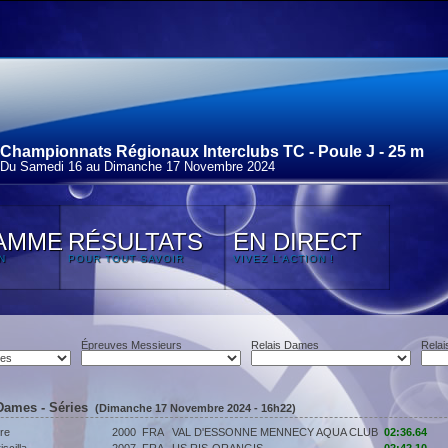
Championnats Régionaux Interclubs TC - Poule J - 25 m
Du Samedi 16 au Dimanche 17 Novembre 2024
AMME
RÉSULTATS
EN DIRECT
N
POUR TOUT SAVOIR
VIVEZ L'ACTION !
Épreuves Messieurs
Relais Dames
Relai
Dames - Séries
(Dimanche 17 Novembre 2024 - 16h22)
re
2000
FRA
VAL D'ESSONNE MENNECY AQUA CLUB
02:36.64