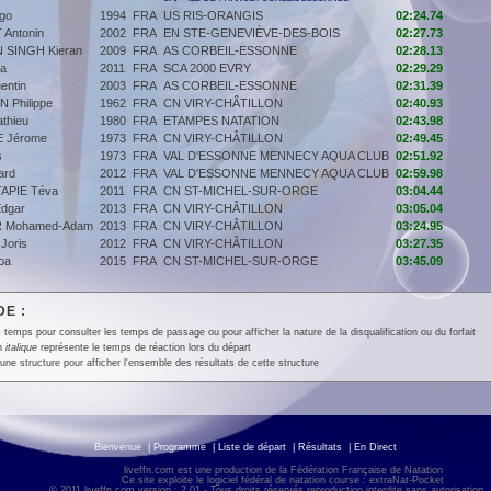
go
1994
FRA
US RIS-ORANGIS
02:24.74
 Antonin
2002
FRA
EN STE-GENEVIÈVE-DES-BOIS
02:27.73
SINGH Kieran
2009
FRA
AS CORBEIL-ESSONNE
02:28.13
a
2011
FRA
SCA 2000 EVRY
02:29.29
entin
2003
FRA
AS CORBEIL-ESSONNE
02:31.39
 Philippe
1962
FRA
CN VIRY-CHÂTILLON
02:40.93
thieu
1980
FRA
ETAMPES NATATION
02:43.98
 Jérome
1973
FRA
CN VIRY-CHÂTILLON
02:49.45
s
1973
FRA
VAL D'ESSONNE MENNECY AQUA CLUB
02:51.92
ard
2012
FRA
VAL D'ESSONNE MENNECY AQUA CLUB
02:59.98
APIE Téva
2011
FRA
CN ST-MICHEL-SUR-ORGE
03:04.44
dgar
2013
FRA
CN VIRY-CHÂTILLON
03:05.04
 Mohamed-Adam
2013
FRA
CN VIRY-CHÂTILLON
03:24.95
oris
2012
FRA
CN VIRY-CHÂTILLON
03:27.35
oa
2015
FRA
CN ST-MICHEL-SUR-ORGE
03:45.09
E :
 temps pour consulter les temps de passage ou pour afficher la nature de la disqualification ou du forfait
en
italique
représente le temps de réaction lors du départ
une structure pour afficher l'ensemble des résultats de cette structure
Bienvenue
|
Programme
|
Liste de départ
|
Résultats
|
En Direct
liveffn.com est une production de la Fédération Française de Natation
Ce site exploite le logiciel fédéral de natation course : extraNat-Pocket
© 2011 liveffn.com version : 2.01 - Tous droits réservés reproduction interdite sans autorisatio