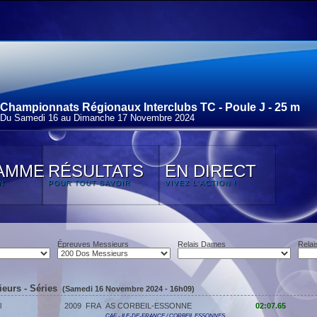
Championnats Régionaux Interclubs TC - Poule J - 25 m
Du Samedi 16 au Dimanche 17 Novembre 2024
AMME
RÉSULTATS
EN DIRECT
N
POUR TOUT SAVOIR
VIVEZ L'ACTION !
Épreuves Messieurs
Relais Dames
Relai
eurs - Séries
(Samedi 16 Novembre 2024 - 16h09)
l
2009
FRA
AS CORBEIL-ESSONNE
02:07.65
CAF - ILE-DE-FRANCE / CORBEIL ESSONNES