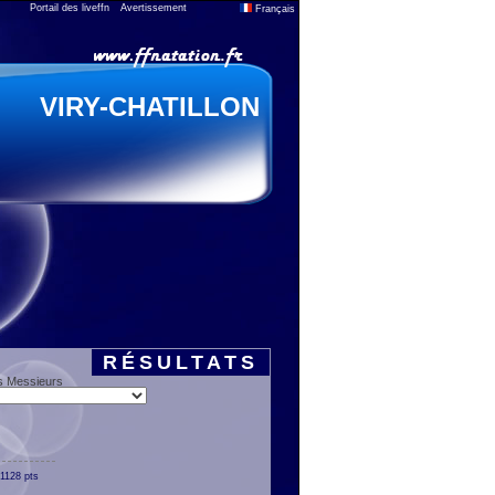
Portail des liveffn
Avertissement
Français
VIRY-CHATILLON
RÉSULTATS
s Messieurs
1128 pts