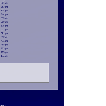
901 pts
863 pts
858 pts
844 pts
819 pts
709 pts
675 pts
617 pts
591 pts
512 pts
471 pts
465 pts
303 pts
285 pts
174 pts
n
[
top
]