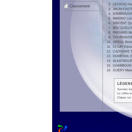
2.
LECROQ Hu
Classement
3.
VALIN-FIXOT
4.
RAMBHAJUN 
5.
MARINO Luc
6.
VINCENT Qu
7.
BOCQUILLON
8.
PASSARD Ma
9.
TOURNAYRE
10.
SIREUL Bori
11.
LE LAY Edou
12.
CAZENAVE T
13.
DUMESNIL E
14.
ALKATMOUR
15.
GHABBOUR J
16.
GUERY Man
LÉGEND
Survolez les
Le chiffre 
Cliquez sur 