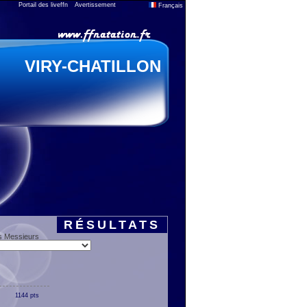
Portail des liveffn
Avertissement
Français
VIRY-CHATILLON
RÉSULTATS
s Messieurs
1144 pts