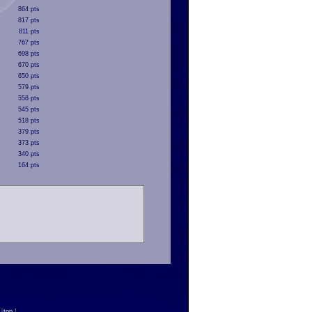
864 pts
817 pts
811 pts
767 pts
698 pts
670 pts
650 pts
579 pts
558 pts
545 pts
518 pts
379 pts
373 pts
340 pts
164 pts
n
[
top
]