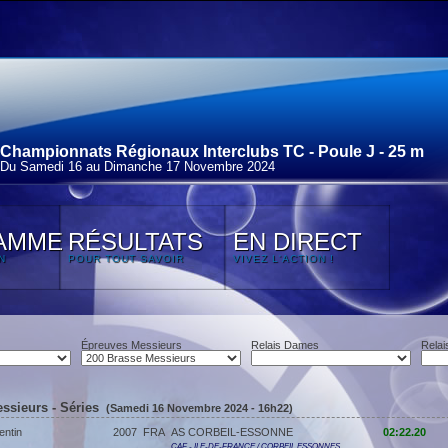
Championnats Régionaux Interclubs TC - Poule J - 25 m
Du Samedi 16 au Dimanche 17 Novembre 2024
AMME
RÉSULTATS
EN DIRECT
N
POUR TOUT SAVOIR
VIVEZ L'ACTION !
Épreuves Messieurs
Relais Dames
Relai
ssieurs - Séries
(Samedi 16 Novembre 2024 - 16h22)
entin
2007
FRA
AS CORBEIL-ESSONNE
02:22.20
CAF - ILE-DE-FRANCE / CORBEIL ESSONNES