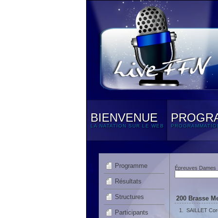
BIENVENUE
PROGR
LA NATATION SUR LE WEB
PROGRAMMATIO
Programme
Épreuves Dames
Résultats
Structures
200 Brasse Me
1.
SAILLET Cor
Participants