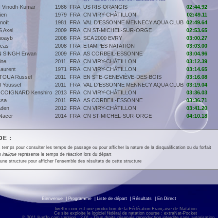
Vinodh-Kumar
1986
FRA
US RIS-ORANGIS
02:44.92
ien
1979
FRA
CN VIRY-CHÂTILLON
02:49.11
noît
1981
FRA
VAL D'ESSONNE MENNECY AQUA CLUB
02:49.64
 Axel
2009
FRA
CN ST-MICHEL-SUR-ORGE
02:53.65
oayb
2008
FRA
SCA 2000 EVRY
03:00.27
cas
2008
FRA
ETAMPES NATATION
03:03.00
 SINGH Erwan
2009
FRA
AS CORBEIL-ESSONNE
03:04.96
ne
2011
FRA
CN VIRY-CHÂTILLON
03:12.39
urent
1971
FRA
CN VIRY-CHÂTILLON
03:14.65
OUA Russel
2011
FRA
EN STE-GENEVIÈVE-DES-BOIS
03:16.08
Youssef
2011
FRA
VAL D'ESSONNE MENNECY AQUA CLUB
03:19.04
COIGNARD Kenshiro
2013
FRA
CN VIRY-CHÂTILLON
03:36.03
ssa
2011
FRA
AS CORBEIL-ESSONNE
03:36.71
den
2012
FRA
CN VIRY-CHÂTILLON
03:41.20
Nacer
2014
FRA
CN ST-MICHEL-SUR-ORGE
04:10.18
E :
 temps pour consulter les temps de passage ou pour afficher la nature de la disqualification ou du forfait
en
italique
représente le temps de réaction lors du départ
une structure pour afficher l'ensemble des résultats de cette structure
Bienvenue
|
Programme
|
Liste de départ
|
Résultats
|
En Direct
liveffn.com est une production de la Fédération Française de Natation
Ce site exploite le logiciel fédéral de natation course : extraNat-Pocket
© 2011 liveffn.com version : 2.01 - Tous droits réservés reproduction interdite sans autorisatio