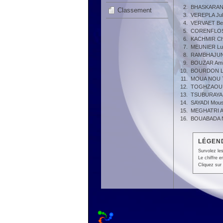
2.
BHASKARAN 
Classement
3.
VEREPLA Jul
4.
VERVAET Be
5.
CORENFLOS
6.
KACHMIR Ch
7.
MEUNIER Lu
8.
RAMBHAJUN
9.
BOUZAR Ami
10.
BOURDON La
11.
MOUA NOU T
12.
TOGHZAOUI 
13.
TSUBURAYA 
14.
SAYADI Mou
15.
MEGHATRI A
16.
BOUABADA 
LÉGEND
Survolez les
Le chiffre 
Cliquez sur 