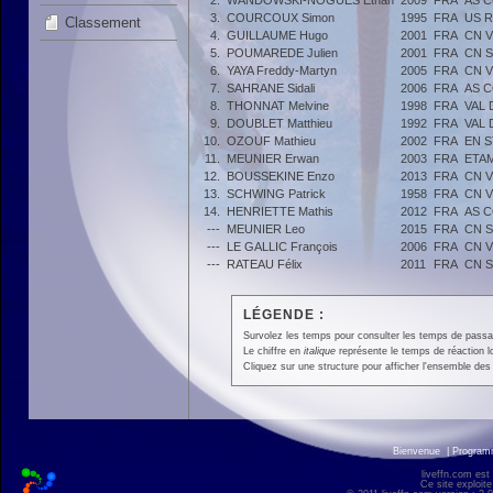
2.
WANDOWSKI-NOGUES Ethan
2009
FRA
AS 
3.
COURCOUX Simon
1995
FRA
US R
Classement
4.
GUILLAUME Hugo
2001
FRA
CN V
5.
POUMAREDE Julien
2001
FRA
CN 
6.
YAYA Freddy-Martyn
2005
FRA
CN V
7.
SAHRANE Sidali
2006
FRA
AS 
8.
THONNAT Melvine
1998
FRA
VAL
9.
DOUBLET Matthieu
1992
FRA
VAL
10.
OZOUF Mathieu
2002
FRA
EN S
11.
MEUNIER Erwan
2003
FRA
ETA
12.
BOUSSEKINE Enzo
2013
FRA
CN V
13.
SCHWING Patrick
1958
FRA
CN V
14.
HENRIETTE Mathis
2012
FRA
AS 
---
MEUNIER Leo
2015
FRA
CN 
---
LE GALLIC François
2006
FRA
CN V
---
RATEAU Félix
2011
FRA
CN 
LÉGENDE :
Survolez les temps pour consulter les temps de passage 
Le chiffre en
italique
représente le temps de réaction l
Cliquez sur une structure pour afficher l'ensemble des 
Bienvenue
|
Progra
liveffn.com est
Ce site exploite