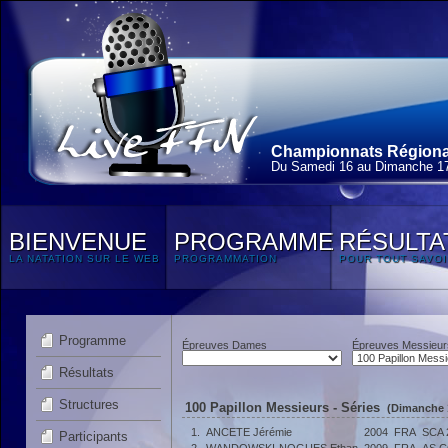
Championnats Régionaux
Du Samedi 16 au Dimanche 1
BIENVENUE
PROGRAMME
RÉSULTA
LA NATATION SUR LE WEB
PROGRAMMATION
POUR TOUT SAVOI
Programme
Épreuves Dames
Épreuves Messieur
Résultats
Structures
100 Papillon Messieurs - Séries
(Dimanche 
1.
ANCETE Jérémie
2004
FRA
SCA 
Participants