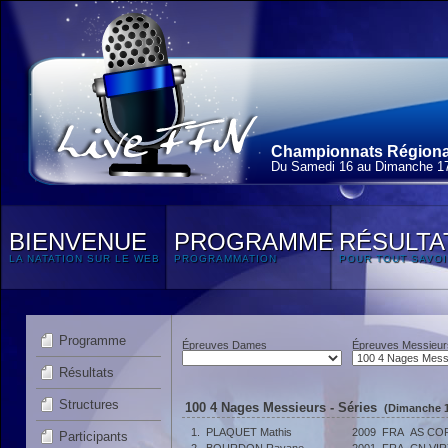
Championnats Régionaux
Du Samedi 16 au Dimanche 1
BIENVENUE
PROGRAMME
RÉSULTA
LA NATATION SUR LE WEB
PROGRAMMATION
POUR TOUT SAVOI
Programme
Épreuves Dames
Épreuves Messieur
Résultats
Structures
100 4 Nages Messieurs - Séries
(Dimanche 1
1.
PLAQUET Mathis
2009
FRA
AS CO
Participants