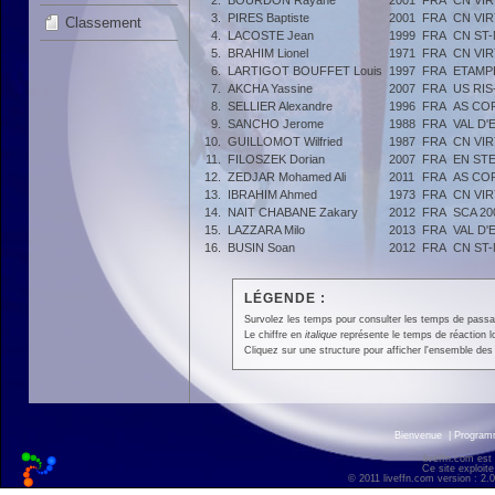
2.
BOURDON Rayane
2001
FRA
CN VI
3.
PIRES Baptiste
2001
FRA
CN VI
Classement
4.
LACOSTE Jean
1999
FRA
CN ST
5.
BRAHIM Lionel
1971
FRA
CN VI
6.
LARTIGOT BOUFFET Louis
1997
FRA
ETAMP
7.
AKCHA Yassine
2007
FRA
US RI
8.
SELLIER Alexandre
1996
FRA
AS CO
9.
SANCHO Jerome
1988
FRA
VAL D
10.
GUILLOMOT Wilfried
1987
FRA
CN VI
11.
FILOSZEK Dorian
2007
FRA
EN ST
12.
ZEDJAR Mohamed Ali
2011
FRA
AS CO
13.
IBRAHIM Ahmed
1973
FRA
CN VI
14.
NAIT CHABANE Zakary
2012
FRA
SCA 20
15.
LAZZARA Milo
2013
FRA
VAL D
16.
BUSIN Soan
2012
FRA
CN ST
LÉGENDE :
Survolez les temps pour consulter les temps de passage 
Le chiffre en
italique
représente le temps de réaction l
Cliquez sur une structure pour afficher l'ensemble des 
Bienvenue
|
Progra
liveffn.com est
Ce site exploite
© 2011 liveffn.com version : 2.