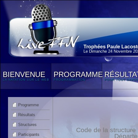
Trophées Paule Lacoste
Le Dimanche 24 Novembre 20
BIENVENUE
PROGRAMME
RÉSULTA
LA NATATION SUR LE WEB
PROGRAMMATION
POUR TOUT SAVOI
Programme
Résultats
Structures
Code de la structure
Participants
Départ