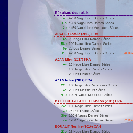
Résultats des relais
4e
4x50 Nage Libre Dames Séries
11e
4x50 Nage Libre Dames Séries
2e
4x50 Nage Libre Messieurs Séries
ARCHER Estelle (2016) FRA
16e
25 Nage Libre Dames Séries
58e
100 Nage Libre Dames Séries
9e
25 Dos Dames Séries
11e
4x50 Nage Libre Dames Séries
[2e rel
AZAN Ellen (2017) FRA
---
25 Nage Libre Dames Séries
---
100 Nage Libre Dames Séries
---
25 Dos Dames Séries
AZAN Nolan (2014) FRA
22e
100 Nage Libre Messieurs Séries
4e
25 Dos Messieurs Séries
47e
100 4 Nages Messieurs Séries
BAILLEUL GOGUILLOT Manon (2015) FRA
24e
100 Nage Libre Dames Séries
3e
25 Dos Dames Séries
30e
100 4 Nages Dames Séries
4e
4x50 Nage Libre Dames Séries
[2e rel
BOUALIT Nesrine (2016) CAN
23e
25 Nage Libre Dames Séries