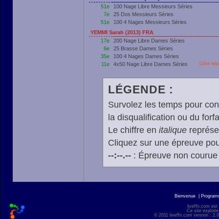
51e
100 Nage Libre Messieurs Séries
7e
25 Dos Messieurs Séries
51e
100 4 Nages Messieurs Séries
YEMMI Sarah (2013) FRA
17e
200 Nage Libre Dames Séries
6e
25 Brasse Dames Séries
35e
100 4 Nages Dames Séries
11e
4x50 Nage Libre Dames Séries
[
1ère
rela
LÉGENDE :
Survolez les temps pour cons
la disqualification ou du forfa
Le chiffre en
italique
représen
Cliquez sur une épreuve pour
--:--.--
: Épreuve non courue
Bienvenue
|
Progra
liveffn.com est
Ce site exploite
© 2011 liveffn.com version : 2.