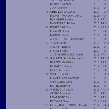
VALES GELAS Ninon
2014
FRA
MERAND Rachel
2015
FRA
JOLY Léonore
2015
FRA
9.
CHEVILLARD Léonie
2014
FRA
BRUNET MANQUAT Anna
2015
FRA
BEN CHRIF Naziha
2013
FRA
DAGUERRE Heloise
2013
FRA
10.
FOURTEAU Elisa
2014
FRA
ESPAGNE Elisa
2013
FRA
MARCO Pauline
2014
FRA
ALES CORTADE Clémentine
2016
FRA
11.
YEMMI Sarah
2013
FRA
ARCHER Estelle
2016
FRA
FRAISSE Adèle
2014
FRA
JUAN-GARRIGUES Camille
2015
FRA
12.
GALINIER SANOU Amalya
2015
FRA
BARBER Madeleine
2014
FRA
MURATET Manon
2017
FRA
OUELLANI Jade
2017
FRA
13.
VARLET Louise
2016
FRA
LEMAIRE Sakura Amelie
2015
FRA
ANNALORO Léna
2016
FRA
BAREILLE Elynn
2017
FRA
14.
VISDELOUP Lucile
2013
FRA
CLERC Romane
2014
FRA
LANGFORD Alice
2014
FRA
BREVART Sarah
2014
FRA
15.
GONÇALVES TORRES Camille
2014
FRA