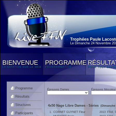
Trophées Paule Lacoste
Le Dimanche 24 Novembre 20
BIENVENUE
PROGRAMME
RÉSULTA
LA NATATION SUR LE WEB
PROGRAMMATION
POUR TOUT SAVOI
Programme
Épreuves Dames
Épreuves Messieur
Résultats
Structures
4x50 Nage Libre Dames - Séries
(Dimanche 
1.
CORNET GUYNET Fleur
2013
FRA
Participants