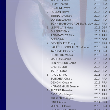
MURATET Anais
2013
FRA
ELOY Georgia
2013
FRA
UGOLINI Sveva
2013
FRA
2.
POLION Mailys
2014
FRA
BERNARD Chiara
2014
FRA
OUISSE Lou Ann
2014
FRA
BONNEMAISON GROSSMAN Lisy
2014
FRA
3.
LLEWELLYN Kiera
2013
GBR
GUIBERT Elisa
2013
FRA
RABAT-VELEZ Alice
2014
FRA
ONN Olivia
2013
GBR
4.
ORY FIGUES Emmy
2015
FRA
BAILLEUL GOGUILLOT Manon
2015
FRA
TARDIVO Clémence
2014
FRA
CHAILLOU Maëva
2013
FRA
5.
MATEOS Noemie
2015
FRA
BEN NACEUR Celina
2014
FRA
CASTEL Livia
2014
FRA
BORNI Sarah
2014
FRA
6.
RAGUIN Alice
2013
FRA
BUECHER Chiara
2014
FRA
GENONI Oceane
2015
FRA
NARASSIGUIN Jeanne
2014
FRA
7.
PLESSIS Faustine
2014
FRA
DIOCHON Margot
2013
FRA
FRUGER Philippine
2013
FRA
BINET Ambre
2014
FRA
8.
MURATET Coline
2015
FRA