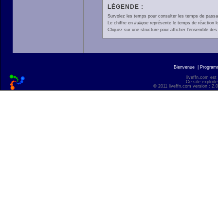
LÉGENDE :
Survolez les temps pour consulter les temps de passage 
Le chiffre en
italique
représente le temps de réaction l
Cliquez sur une structure pour afficher l'ensemble des 
Bienvenue
|
Progra
liveffn.com est
Ce site exploite
© 2011 liveffn.com version : 2.