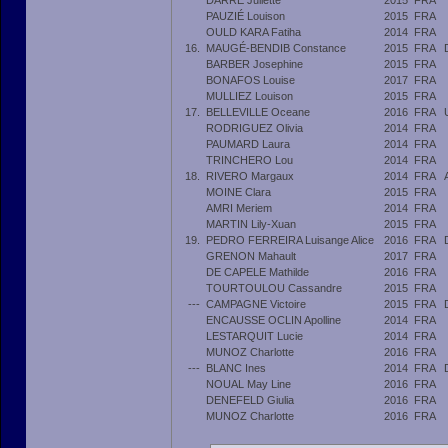
DARRE Juliette
2015
FRA
PAUZIÉ Louison
2015
FRA
OULD KARA Fatiha
2014
FRA
16.
MAUGÉ-BENDIB Constance
2015
FRA
BARBER Josephine
2015
FRA
BONAFOS Louise
2017
FRA
MULLIEZ Louison
2015
FRA
17.
BELLEVILLE Oceane
2016
FRA
RODRIGUEZ Olivia
2014
FRA
PAUMARD Laura
2014
FRA
TRINCHERO Lou
2014
FRA
18.
RIVERO Margaux
2014
FRA
MOINE Clara
2015
FRA
AMRI Meriem
2014
FRA
MARTIN Lily-Xuan
2015
FRA
19.
PEDRO FERREIRA Luisange Alice
2016
FRA
GRENON Mahault
2017
FRA
DE CAPELE Mathilde
2016
FRA
TOURTOULOU Cassandre
2015
FRA
---
CAMPAGNE Victoire
2015
FRA
ENCAUSSE OCLIN Apolline
2014
FRA
LESTARQUIT Lucie
2014
FRA
MUNOZ Charlotte
2016
FRA
---
BLANC Ines
2014
FRA
NOUAL May Line
2016
FRA
DENEFELD Giulia
2016
FRA
MUNOZ Charlotte
2016
FRA