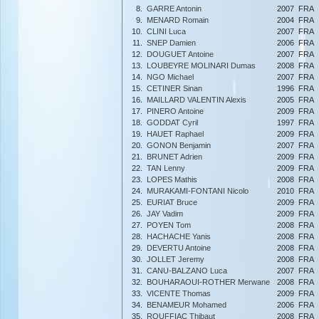
8.
GARRE Antonin
2007
FRA
9.
MENARD Romain
2004
FRA
10.
CLINI Luca
2007
FRA
11.
SNEP Damien
2006
FRA
12.
DOUGUET Antoine
2007
FRA
13.
LOUBEYRE MOLINARI Dumas
2008
FRA
14.
NGO Michael
2007
FRA
15.
CETINER Sinan
1996
FRA
16.
MAILLARD VALENTIN Alexis
2005
FRA
17.
PINERO Antoine
2009
FRA
18.
GODDAT Cyril
1997
FRA
19.
HAUET Raphael
2009
FRA
20.
GONON Benjamin
2007
FRA
21.
BRUNET Adrien
2009
FRA
22.
TAN Lenny
2009
FRA
23.
LOPES Mathis
2008
FRA
24.
MURAKAMI-FONTANI Nicolo
2010
FRA
25.
EURIAT Bruce
2009
FRA
26.
JAY Vadim
2009
FRA
27.
POYEN Tom
2008
FRA
28.
HACHACHE Yanis
2008
FRA
29.
DEVERTU Antoine
2008
FRA
30.
JOLLET Jeremy
2008
FRA
31.
CANU-BALZANO Luca
2007
FRA
32.
BOUHARAOUI-ROTHER Merwane
2008
FRA
33.
VICENTE Thomas
2009
FRA
34.
BENAMEUR Mohamed
2006
FRA
35.
ROUFFIAC Thibaut
2008
FRA