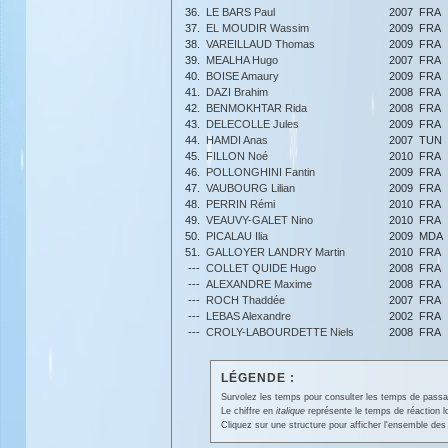
36.
LE BARS Paul
2007
FRA
37.
EL MOUDIR Wassim
2009
FRA
38.
VAREILLAUD Thomas
2009
FRA
39.
MEALHA Hugo
2007
FRA
40.
BOISE Amaury
2009
FRA
41.
DAZI Brahim
2008
FRA
42.
BENMOKHTAR Rida
2008
FRA
43.
DELECOLLE Jules
2009
FRA
44.
HAMDI Anas
2007
TUN
45.
FILLON Noé
2010
FRA
46.
POLLONGHINI Fantin
2009
FRA
47.
VAUBOURG Lilian
2009
FRA
48.
PERRIN Rémi
2010
FRA
49.
VEAUVY-GALET Nino
2010
FRA
50.
PICALAU Ilia
2009
MDA
51.
GALLOYER LANDRY Martin
2010
FRA
---
COLLET QUIDE Hugo
2008
FRA
---
ALEXANDRE Maxime
2008
FRA
---
ROCH Thaddée
2007
FRA
---
LEBAS Alexandre
2002
FRA
---
CROLY-LABOURDETTE Niels
2008
FRA
LÉGENDE :
Survolez les temps pour consulter les temps de passage 
Le chiffre en
italique
représente le temps de réaction l
Cliquez sur une structure pour afficher l'ensemble des 