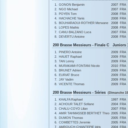
1.
GONON Benjamin
2007
FRA
2.
NGO Michael
2007
FRA
3.
POYEN Tom
2008
FRA
4.
HACHACHE Yanis
2008
FRA
5.
BOUHARAOUI-ROTHER Merwane
2008
FRA
6.
LOPES Mathis
2008
FRA
7.
CANU-BALZANO Luca
2007
FRA
8.
DEVERTU Antoine
2008
FRA
200 Brasse Messieurs - Finale C Juniors 1
1.
PINERO Antoine
2009
FRA
2.
HAUET Raphael
2009
FRA
3.
TAN Lenny
2009
FRA
4.
MURAKAMI-FONTANI Nicolo
2010
FRA
5.
BRUNET Adrien
2009
FRA
6.
EURIAT Bruce
2009
FRA
7.
JAY Vadim
2009
FRA
8.
VICENTE Thomas
2009
FRA
200 Brasse Messieurs - Séries
(Dimanche 15
1.
KHALFA Raphael
1997
FRA
2.
ACHOUR TALET Sofiane
2004
FRA
3.
CHALU-COYO Lilian
2007
FRA
4.
AMIR TAHMASSEB BERTHET Theo
2005
FRA
5.
DUMON Thomas
2005
FRA
6.
COMBETTES Jeremie
2005
FRA
7.
AMROUCH-CHANTEPIE Idris
2004
FRA