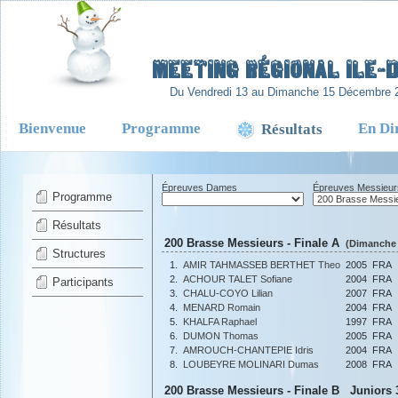
-
Meeting Régional Ile-
Du Vendredi 13 au Dimanche 15 Décembre 
Bienvenue
Programme
En Di
Résultats
Épreuves Dames
Épreuves Messieur
Programme
Résultats
200 Brasse Messieurs - Finale A
(Dimanche 
Structures
1.
AMIR TAHMASSEB BERTHET Theo
2005
FRA
2.
ACHOUR TALET Sofiane
2004
FRA
Participants
3.
CHALU-COYO Lilian
2007
FRA
4.
MENARD Romain
2004
FRA
5.
KHALFA Raphael
1997
FRA
6.
DUMON Thomas
2005
FRA
7.
AMROUCH-CHANTEPIE Idris
2004
FRA
8.
LOUBEYRE MOLINARI Dumas
2008
FRA
200 Brasse Messieurs - Finale B Juniors 3