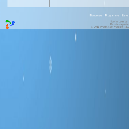
Bienvenue
|
Programme
|
Liste
liveffn.com est
Ce site exploite
© 2011 liveffn.com version : 2.