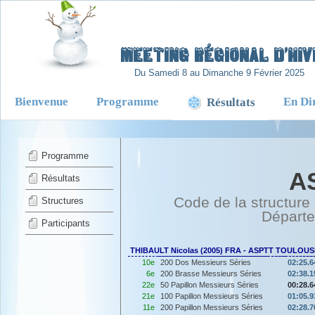
-
Meeting Régional d’Hiv
Du Samedi 8 au Dimanche 9 Février 2025
Bienvenue
Programme
En Di
Résultats
Programme
A
Résultats
Code de la structure
Structures
Départ
Participants
THIBAULT Nicolas (2005) FRA - ASPTT TOULOUS
10e
200 Dos Messieurs Séries
02:25.6
6e
200 Brasse Messieurs Séries
02:38.1
22e
50 Papillon Messieurs Séries
00:28.6
21e
100 Papillon Messieurs Séries
01:05.9
11e
200 Papillon Messieurs Séries
02:28.7