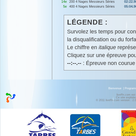
14e
200 4 Nages Messieurs Séries
02:22.9
5e
400 4 Nages Messieurs Séries
05:04.9
LÉGENDE :
Survolez les temps pour cons
la disqualification ou du forfa
Le chiffre en
italique
représen
Cliquez sur une épreuve pour
--:--.--
: Épreuve non courue
Bienvenue
|
Progra
liveffn.com est
Ce site exploite
© 2011 liveffn.com version : 2.