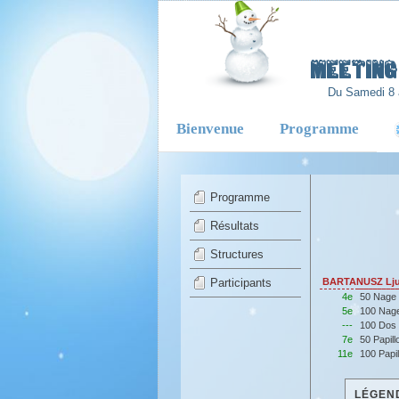
-
Meeting 
Du Samedi 8 
Bienvenue
Programme
Programme
Résultats
Structures
Participants
BARTANUSZ Lju
4e
50 Nage 
5e
100 Nage
---
100 Dos
7e
50 Papil
11e
100 Papi
LÉGEND