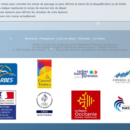
 temps pour consulter les temps de passage ou pour afficher la nature de la disqualification ou du forfait
en
italique
représente le temps de réaction lors du départ
une épreuve pour afficher les résultats de cette épreuve
euve non courue actuellement
Bienvenue
|
Programme
|
Liste de départ
|
Résultats
|
En Direct
liveffn.com est une production de la Fédération Française de Natation
Ce site exploite le logiciel fédéral de natation course : extraNat-Pocket
© 2011 liveffn.com version : 2.01 - Tous droits réservés reproduction interdite sans autorisatio