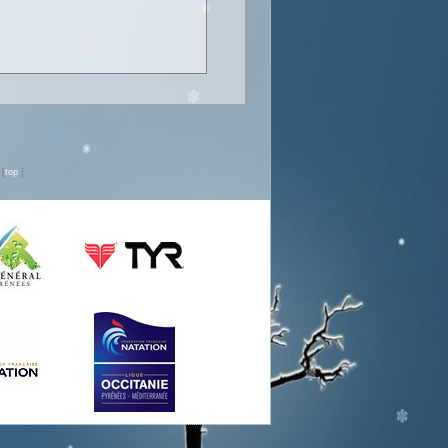
n
[
top
]