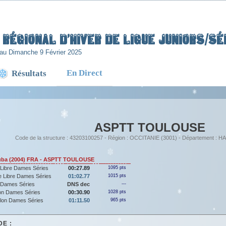
Régional d’Hiver de Ligue Juniors/Sén
au Dimanche 9 Février 2025
En Direct
Résultats
ASPTT TOULOUSE
Code de la structure : 43203100257 - Région : OCCITANIE (3001) - Département 
ba (2004) FRA - ASPTT TOULOUSE
Libre Dames Séries
00:27.89
1095 pts
 Libre Dames Séries
01:02.77
1015 pts
 Dames Séries
DNS dec
---
lon Dames Séries
00:30.90
1028 pts
llon Dames Séries
01:11.50
965 pts
E :