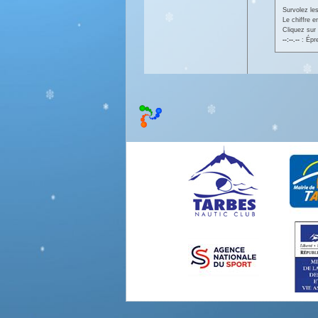
Survolez les
Le chiffre 
Cliquez sur 
--:--.--
: Épr