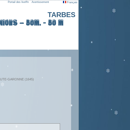
Portail des liveffn
Avertissement
Français
TARBES
iors – 50m. - 50 m
: HAUTE-GARONNE (1645)