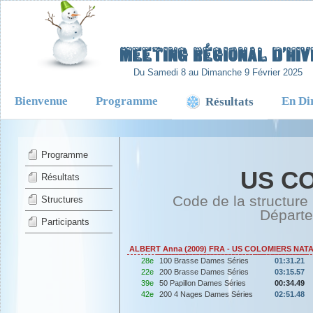
-
Meeting Régional d’Hiv
Du Samedi 8 au Dimanche 9 Février 2025
Bienvenue
Programme
En Di
Résultats
Programme
US C
Résultats
Code de la structure
Structures
Départ
Participants
ALBERT Anna (2009) FRA - US COLOMIERS NAT
28e
100 Brasse Dames Séries
01:31.21
22e
200 Brasse Dames Séries
03:15.57
39e
50 Papillon Dames Séries
00:34.49
42e
200 4 Nages Dames Séries
02:51.48