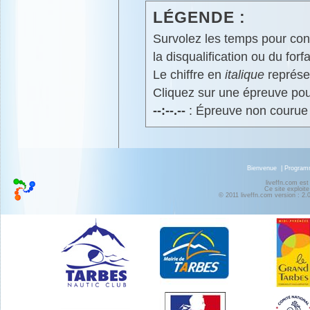
LÉGENDE :
Survolez les temps pour cons
la disqualification ou du forfa
Le chiffre en
italique
représen
Cliquez sur une épreuve pour
--:--.--
: Épreuve non courue
Bienvenue
|
Progra
liveffn.com est
Ce site exploite
© 2011 liveffn.com version : 2.