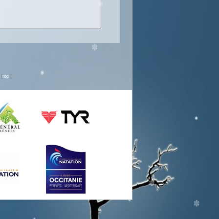
n
[
top
]