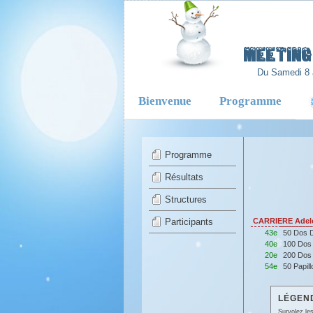
-
Meeting 
Du Samedi 8 
Bienvenue
Programme
Programme
Résultats
Structures
Participants
CARRIERE Adel
43e
50 Dos 
40e
100 Dos
20e
200 Dos
54e
50 Papil
LÉGEND
Survolez les