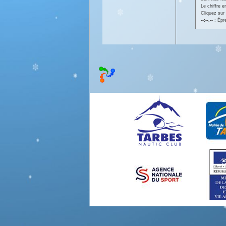
Le chiffre 
Cliquez sur 
--:--.--
: Épr