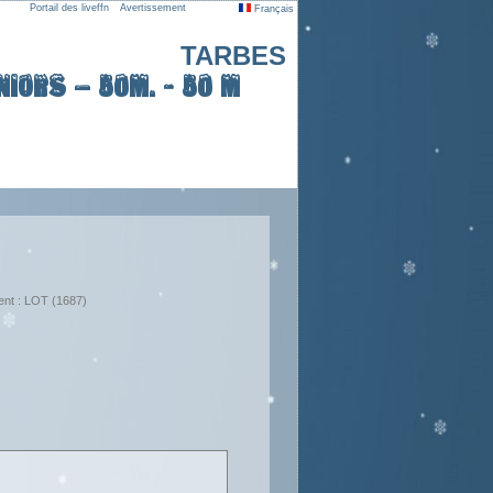
Portail des liveffn
Avertissement
Français
TARBES
iors – 50m. - 50 m
ent : LOT (1687)