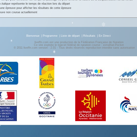
en
italique
représente le temps de réaction lors du départ
une épreuve pour afficher les résultats de cette épreuve
euve non courue actuellement
Bienvenue
|
Programme
|
Liste de départ
|
Résultats
|
En Direct
liveffn.com est une production de la Fédération Française de Natation
Ce site exploite le logiciel fédéral de natation course : extraNat-Pocket
© 2011 liveffn.com version : 2.01 - Tous droits réservés reproduction interdite sans autorisatio