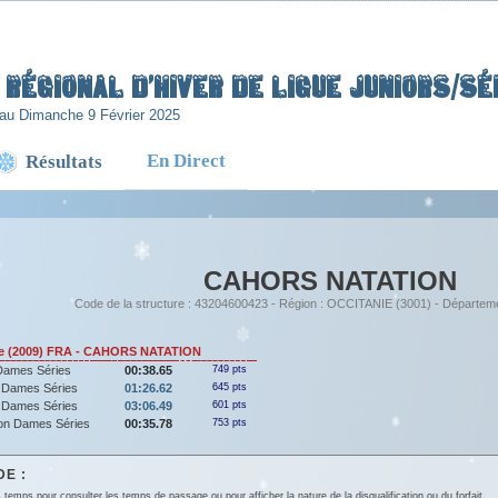
Régional d’Hiver de Ligue Juniors/Sén
au Dimanche 9 Février 2025
En Direct
Résultats
CAHORS NATATION
Code de la structure : 43204600423 - Région : OCCITANIE (3001) - Départem
e (2009) FRA - CAHORS NATATION
Dames Séries
00:38.65
749 pts
 Dames Séries
01:26.62
645 pts
 Dames Séries
03:06.49
601 pts
lon Dames Séries
00:35.78
753 pts
E :
 temps pour consulter les temps de passage ou pour afficher la nature de la disqualification ou du forfait