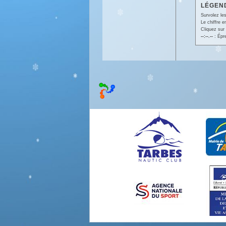
LÉGEND
Survolez les
Le chiffre 
Cliquez sur 
--:--.--
: Épr