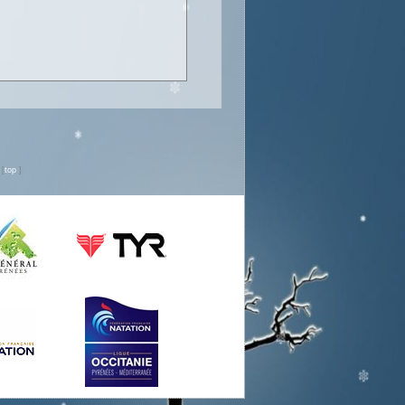
n
[
top
]