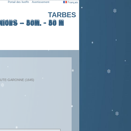
Portail des liveffn
Avertissement
Français
TARBES
iors – 50m. - 50 m
: HAUTE-GARONNE (1645)