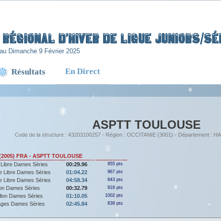
Régional d’Hiver de Ligue Juniors/Sén
au Dimanche 9 Février 2025
En Direct
Résultats
ASPTT TOULOUSE
Code de la structure : 43203100257 - Région : OCCITANIE (3001) - Département 
 (2005) FRA - ASPTT TOULOUSE
 Libre Dames Séries
00:29.96
955 pts
e Libre Dames Séries
01:04.22
967 pts
e Libre Dames Séries
04:58.34
943 pts
lon Dames Séries
00:32.79
916 pts
llon Dames Séries
01:10.05
1002 pts
ages Dames Séries
02:45.84
839 pts