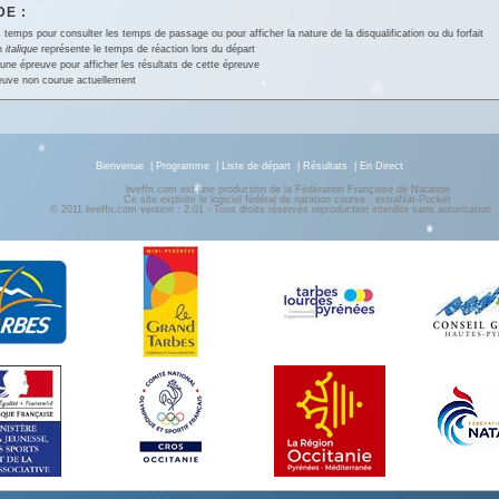
E :
 temps pour consulter les temps de passage ou pour afficher la nature de la disqualification ou du forfait
en
italique
représente le temps de réaction lors du départ
une épreuve pour afficher les résultats de cette épreuve
euve non courue actuellement
Bienvenue
|
Programme
|
Liste de départ
|
Résultats
|
En Direct
liveffn.com est une production de la Fédération Française de Natation
Ce site exploite le logiciel fédéral de natation course : extraNat-Pocket
© 2011 liveffn.com version : 2.01 - Tous droits réservés reproduction interdite sans autorisatio