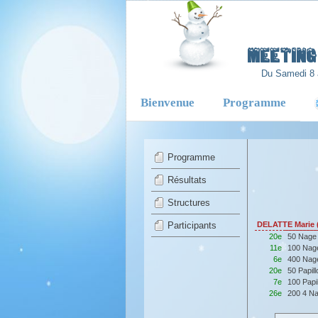
-
Meeting 
Du Samedi 8 
Bienvenue
Programme
Programme
Résultats
Structures
Participants
DELATTE Marie
20e
50 Nage
11e
100 Nag
6e
400 Nag
20e
50 Papil
7e
100 Papi
26e
200 4 N