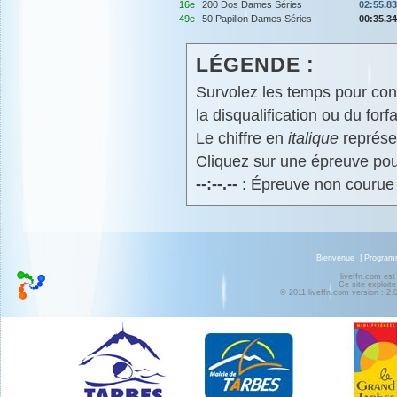
16e
200 Dos Dames Séries
02:55.83
49e
50 Papillon Dames Séries
00:35.34
LÉGENDE :
Survolez les temps pour cons
la disqualification ou du forfa
Le chiffre en
italique
représen
Cliquez sur une épreuve pour
--:--.--
: Épreuve non courue
Bienvenue
|
Progra
liveffn.com est
Ce site exploite
© 2011 liveffn.com version : 2.