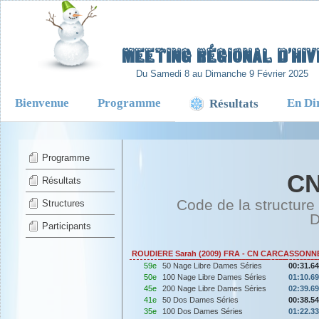
-
Meeting Régional d’Hiv
Du Samedi 8 au Dimanche 9 Février 2025
Bienvenue
Programme
En Di
Résultats
Programme
C
Résultats
Code de la structure
Structures
D
Participants
ROUDIERE Sarah (2009) FRA - CN CARCASSONN
59e
50 Nage Libre Dames Séries
00:31.64
50e
100 Nage Libre Dames Séries
01:10.69
45e
200 Nage Libre Dames Séries
02:39.69
41e
50 Dos Dames Séries
00:38.54
35e
100 Dos Dames Séries
01:22.33