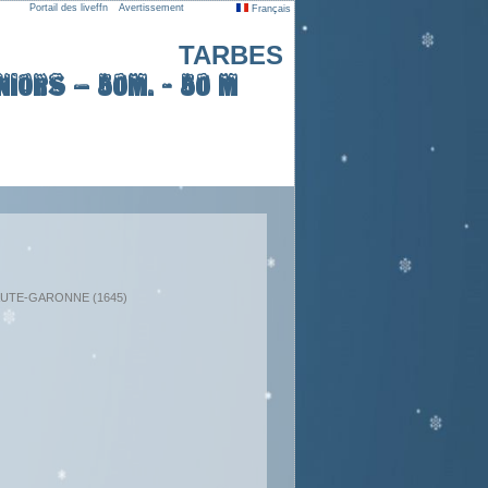
Portail des liveffn
Avertissement
Français
TARBES
iors – 50m. - 50 m
: HAUTE-GARONNE (1645)