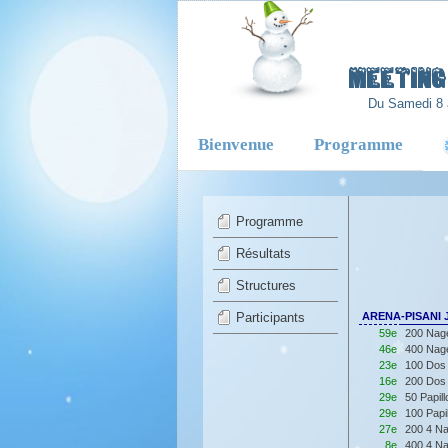
-
Meeting 
Du Samedi 8 
Bienvenue
Programme
Programme
Résultats
Structures
Participants
ARENA-PISANI J
59e
200 Nage
46e
400 Nage
23e
100 Dos 
16e
200 Dos 
29e
50 Papil
29e
100 Papi
27e
200 4 Na
8e
400 4 Na