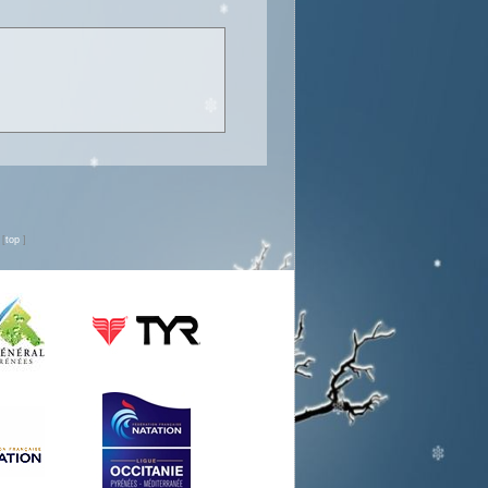
n
[
top
]