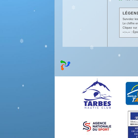
LÉGEND
Survolez les
Le chiffre 
Cliquez sur 
--:--.--
: Épr