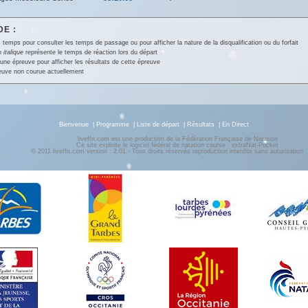
E :
 temps pour consulter les temps de passage ou pour afficher la nature de la disqualification ou du forfait
en
italique
représente le temps de réaction lors du départ
une épreuve pour afficher les résultats de cette épreuve
euve non courue actuellement
Bienvenue
|
Programme
|
Liste de départ
|
Résultats
|
En Direct
liveffn.com est une production de la Fédération Française de Natation
Ce site exploite le logiciel fédéral de natation course : extraNat-Pocket
© 2011 liveffn.com version : 2.01 - Tous droits réservés reproduction interdite sans autorisatio