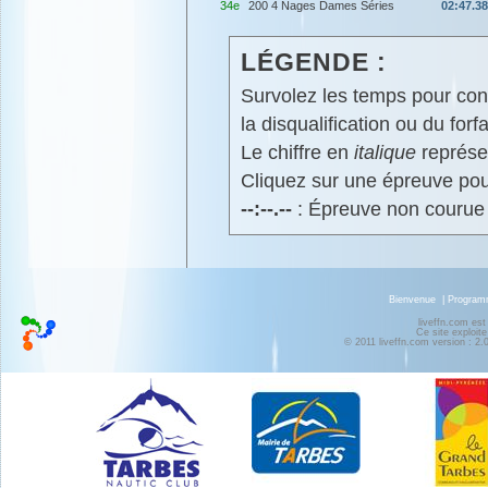
34e
200 4 Nages Dames Séries
02:47.38
LÉGENDE :
Survolez les temps pour cons
la disqualification ou du forfa
Le chiffre en
italique
représen
Cliquez sur une épreuve pour
--:--.--
: Épreuve non courue
Bienvenue
|
Progra
liveffn.com est
Ce site exploite
© 2011 liveffn.com version : 2.