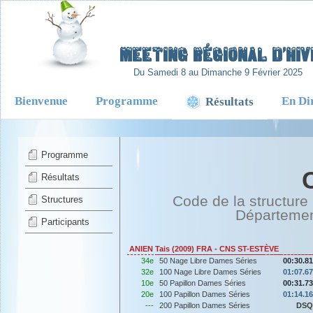
-
Meeting Régional d’Hiv
Du Samedi 8 au Dimanche 9 Février 2025
Bienvenue
Programme
En Di
Résultats
Programme
Résultats
Code de la structure
Structures
Départeme
Participants
ANIEN Tais (2009) FRA - CNS ST-ESTÈVE
34e
50 Nage Libre Dames Séries
00:30.81
32e
100 Nage Libre Dames Séries
01:07.67
10e
50 Papillon Dames Séries
00:31.73
20e
100 Papillon Dames Séries
01:14.16
---
200 Papillon Dames Séries
DSQ