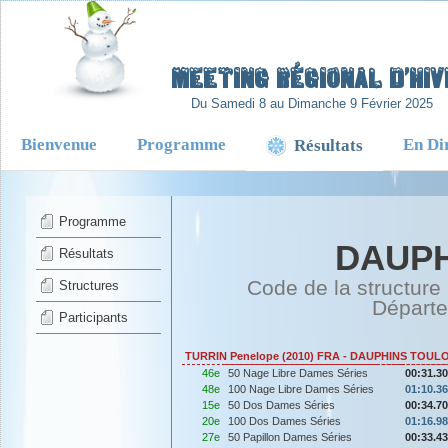
-
Meeting Régional d’Hiv
Du Samedi 8 au Dimanche 9 Février 2025
Bienvenue
Programme
En Di
Résultats
Programme
DAUPH
Résultats
Code de la structure
Structures
Départ
Participants
TURRIN Penelope (2010) FRA - DAUPHINS TOU
46e
50 Nage Libre Dames Séries
00:31.30
48e
100 Nage Libre Dames Séries
01:10.36
15e
50 Dos Dames Séries
00:34.70
20e
100 Dos Dames Séries
01:16.98
27e
50 Papillon Dames Séries
00:33.43