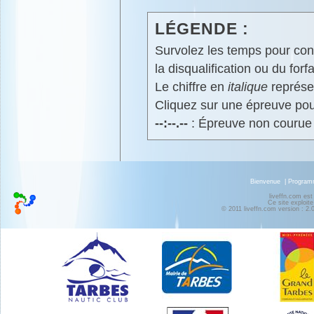
LÉGENDE :
Survolez les temps pour cons
la disqualification ou du forfa
Le chiffre en
italique
représen
Cliquez sur une épreuve pour
--:--.--
: Épreuve non courue
Bienvenue
|
Progra
liveffn.com est
Ce site exploite
© 2011 liveffn.com version : 2.