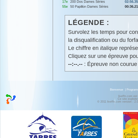
17e
200 Dos Dames Séries
02:56.35
55e
50 Papillon Dames Séries
00:36.21
LÉGENDE :
Survolez les temps pour cons
la disqualification ou du forfa
Le chiffre en
italique
représen
Cliquez sur une épreuve pour
--:--.--
: Épreuve non courue
Bienvenue
|
Progra
liveffn.com est
Ce site exploite
© 2011 liveffn.com version : 2.