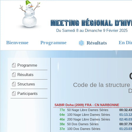
-
Meeting Régional d’Hiv
Du Samedi 8 au Dimanche 9 Février 2025
Bienvenue
Programme
En Di
Résultats
Programme
Résultats
Code de la structure
Structures
D
Participants
SABIR Doha (2009) FRA - CN NARBONNE
77e
50 Nage Libre Dames Séries
00:32.43
64e
100 Nage Libre Dames Séries
01:13.12
46e
200 Nage Libre Dames Séries
02:40.03
38e
50 Dos Dames Séries
00:37.79
37e
100 Dos Dames Séries
01:23.03