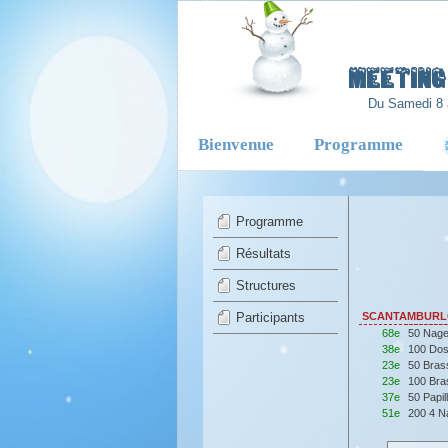
-
Meeting 
Du Samedi 8 
Bienvenue
Programme
Programme
Résultats
Structures
Participants
SCANTAMBURLO 
68e
50 Nage
38e
100 Dos
23e
50 Bras
23e
100 Bra
37e
50 Papi
51e
200 4 N