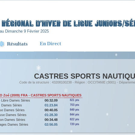
Régional d’Hiver de Ligue Juniors/Sén
au Dimanche 9 Février 2025
En Direct
Résultats
CASTRES SPORTS NAUTIQ
Code de la structure : 43208100238 - Région : OCCITANIE (3001) - Départeme
Zoé (2009) FRA - CASTRES SPORTS NAUTIQUES
 Libre Dames Séries
00:32.09
821 pts
 Dames Séries
01:23.84
703 pts
se Dames Séries
00:40.05
849 pts
sse Dames Séries
01:28.30
844 pts
llon Dames Séries
00:34.48
822 pts
ages Dames Séries
02:56.05
720 pts