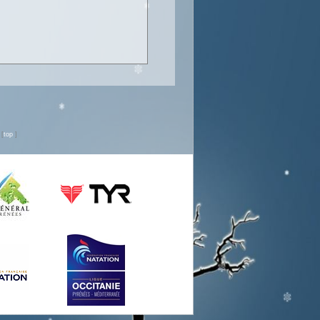
n
[
top
]