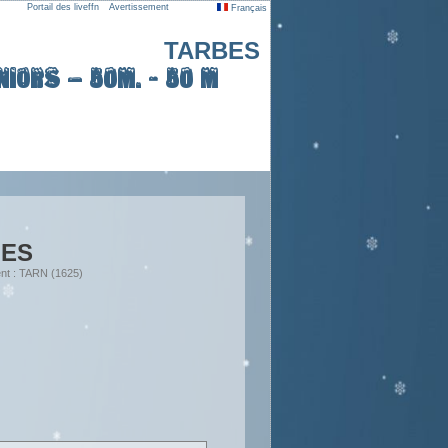
Portail des liveffn
Avertissement
Français
TARBES
iors – 50m. - 50 m
UES
nt : TARN (1625)