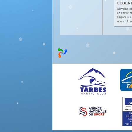
LÉGEND
Survolez les
Le chiffre 
Cliquez sur 
--:--.--
: Épr