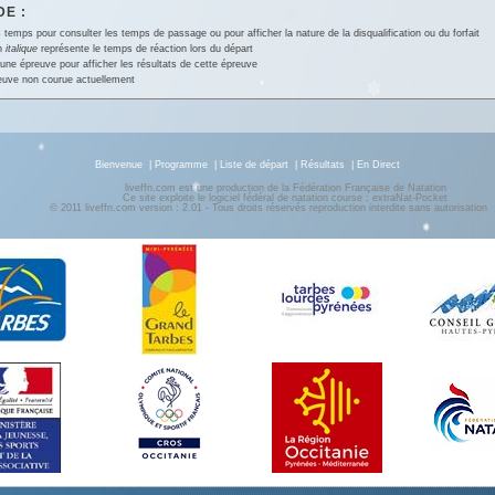
E :
 temps pour consulter les temps de passage ou pour afficher la nature de la disqualification ou du forfait
en
italique
représente le temps de réaction lors du départ
une épreuve pour afficher les résultats de cette épreuve
euve non courue actuellement
Bienvenue
|
Programme
|
Liste de départ
|
Résultats
|
En Direct
liveffn.com est une production de la Fédération Française de Natation
Ce site exploite le logiciel fédéral de natation course : extraNat-Pocket
© 2011 liveffn.com version : 2.01 - Tous droits réservés reproduction interdite sans autorisatio