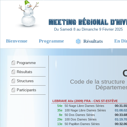
-
Meeting Régional d’Hiv
Du Samedi 8 au Dimanche 9 Février 2025
Bienvenue
Programme
En Di
Résultats
Programme
Résultats
Code de la structure
Structures
Départeme
Participants
LEBRAVE Alix (2009) FRA - CNS ST-ESTÈVE
54e
50 Nage Libre Dames Séries
00:31.55
35e
100 Nage Libre Dames Séries
01:08.02
8e
50 Dos Dames Séries
00:33.68
29e
100 Dos Dames Séries
01:19.70
13e
50 Papillon Dames Séries
00:32.06