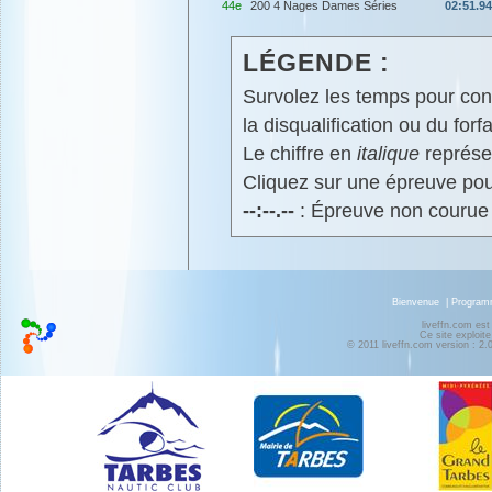
44e
200 4 Nages Dames Séries
02:51.94
LÉGENDE :
Survolez les temps pour cons
la disqualification ou du forfa
Le chiffre en
italique
représen
Cliquez sur une épreuve pour
--:--.--
: Épreuve non courue
Bienvenue
|
Progra
liveffn.com est
Ce site exploite
© 2011 liveffn.com version : 2.