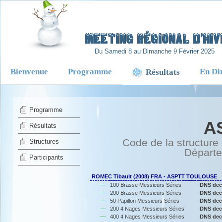
-
Meeting Régional d’Hiv
Du Samedi 8 au Dimanche 9 Février 2025
Bienvenue
Programme
En Di
Résultats
Programme
A
Résultats
Code de la structure
Structures
Départ
Participants
ROMEC Tibault (2008) FRA - ASPTT TOULOUSE
---
100 Brasse Messieurs Séries
DNS dec
---
200 Brasse Messieurs Séries
DNS dec
---
50 Papillon Messieurs Séries
DNS dec
---
200 4 Nages Messieurs Séries
DNS dec
---
400 4 Nages Messieurs Séries
DNS dec