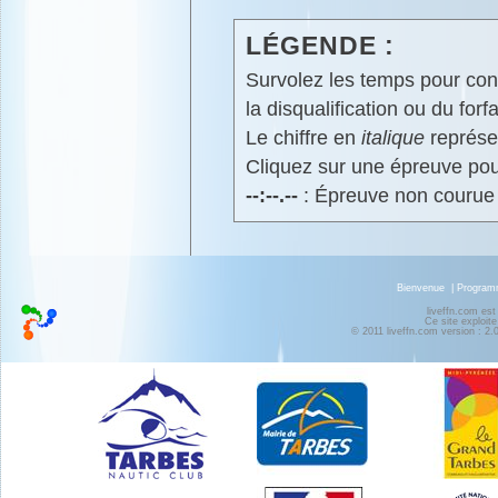
LÉGENDE :
Survolez les temps pour cons
la disqualification ou du forfa
Le chiffre en
italique
représen
Cliquez sur une épreuve pour
--:--.--
: Épreuve non courue
Bienvenue
|
Progra
liveffn.com est
Ce site exploite
© 2011 liveffn.com version : 2.