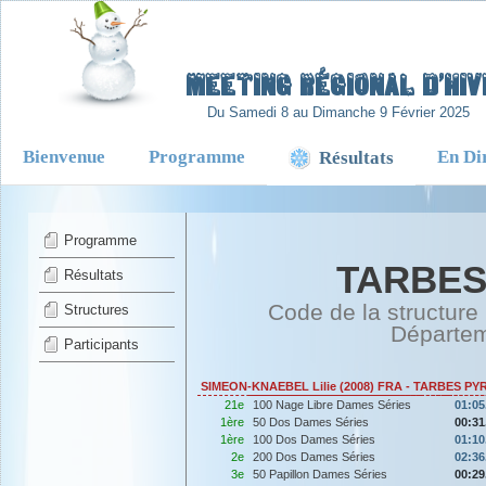
-
Meeting Régional d’Hiv
Du Samedi 8 au Dimanche 9 Février 2025
Bienvenue
Programme
En Di
Résultats
Programme
TARBES
Résultats
Code de la structure
Structures
Départe
Participants
SIMEON-KNAEBEL Lilie (2008) FRA - TARBES P
21e
100 Nage Libre Dames Séries
01:05
1ère
50 Dos Dames Séries
00:31
1ère
100 Dos Dames Séries
01:10
2e
200 Dos Dames Séries
02:36
3e
50 Papillon Dames Séries
00:29