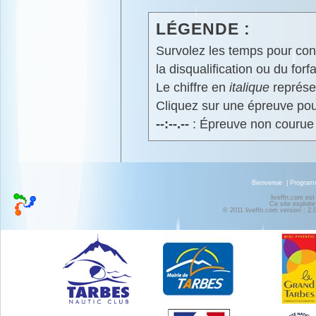
LÉGENDE :
Survolez les temps pour cons
la disqualification ou du forfa
Le chiffre en
italique
représen
Cliquez sur une épreuve pour
--:--.--
: Épreuve non courue
Bienvenue
|
Progra
liveffn.com est
Ce site exploite
© 2011 liveffn.com version : 2.