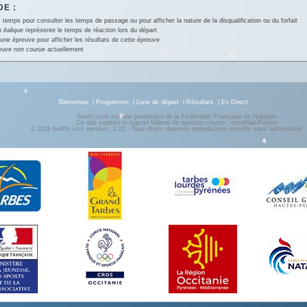
E :
 temps pour consulter les temps de passage ou pour afficher la nature de la disqualification ou du forfait
en
italique
représente le temps de réaction lors du départ
une épreuve pour afficher les résultats de cette épreuve
euve non courue actuellement
Bienvenue
|
Programme
|
Liste de départ
|
Résultats
|
En Direct
liveffn.com est une production de la Fédération Française de Natation
Ce site exploite le logiciel fédéral de natation course : extraNat-Pocket
© 2011 liveffn.com version : 2.01 - Tous droits réservés reproduction interdite sans autorisatio