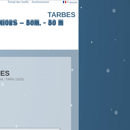
Portail des liveffn
Avertissement
Français
TARBES
iors – 50m. - 50 m
UES
nt : TARN (1625)