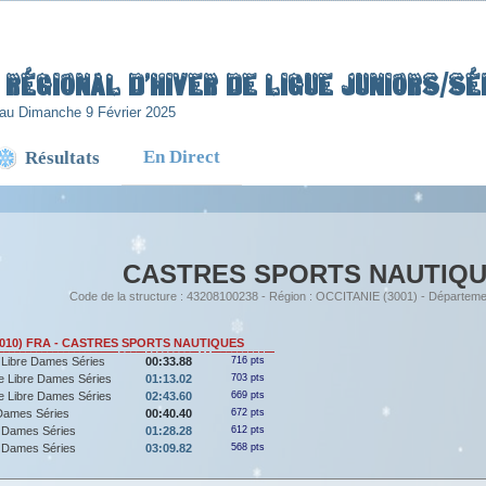
Régional d’Hiver de Ligue Juniors/Sén
au Dimanche 9 Février 2025
En Direct
Résultats
CASTRES SPORTS NAUTIQ
Code de la structure : 43208100238 - Région : OCCITANIE (3001) - Départeme
(2010) FRA - CASTRES SPORTS NAUTIQUES
 Libre Dames Séries
00:33.88
716 pts
e Libre Dames Séries
01:13.02
703 pts
e Libre Dames Séries
02:43.60
669 pts
Dames Séries
00:40.40
672 pts
 Dames Séries
01:28.28
612 pts
 Dames Séries
03:09.82
568 pts