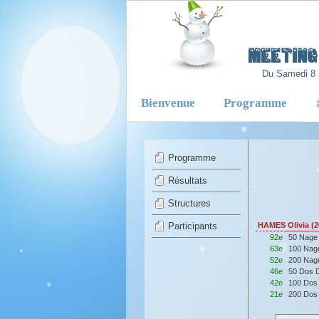
-
Meeting 
Du Samedi 8 
Bienvenue
Programme
Programme
Résultats
Structures
Participants
HAMES Olivia 
92e
50 Nage
63e
100 Nag
52e
200 Nag
46e
50 Dos 
42e
100 Dos
21e
200 Dos