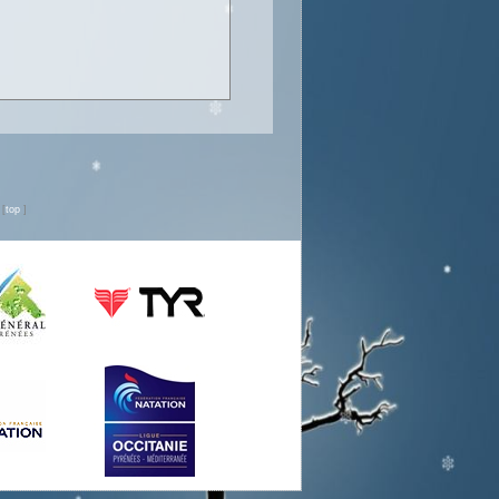
n
[
top
]