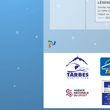
LÉGEND
Survolez les
Le chiffre 
Cliquez sur 
--:--.--
: Épr