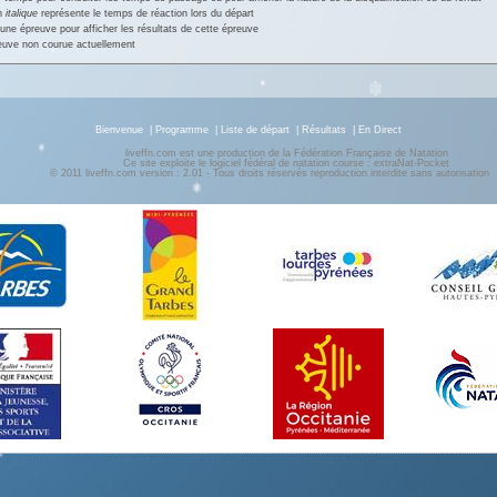
en
italique
représente le temps de réaction lors du départ
une épreuve pour afficher les résultats de cette épreuve
euve non courue actuellement
Bienvenue
|
Programme
|
Liste de départ
|
Résultats
|
En Direct
liveffn.com est une production de la Fédération Française de Natation
Ce site exploite le logiciel fédéral de natation course : extraNat-Pocket
© 2011 liveffn.com version : 2.01 - Tous droits réservés reproduction interdite sans autorisatio