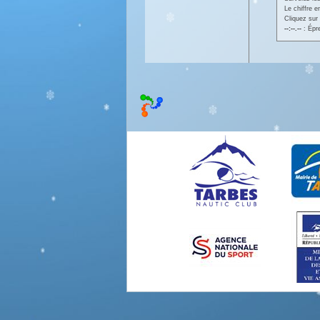
Le chiffre 
Cliquez sur 
--:--.--
: Épr