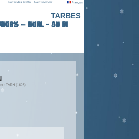
Portail des liveffn
Avertissement
Français
TARBES
iors – 50m. - 50 m
N
nt : TARN (1625)