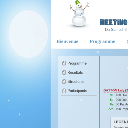
-
Meeting 
Du Samedi 8 
Bienvenue
Programme
Programme
Résultats
Structures
Participants
GASTON Laly (
9e
100 Dos
5e
200 Dos
8e
50 Papil
22e
100 Papi
LÉGEND
Survolez les