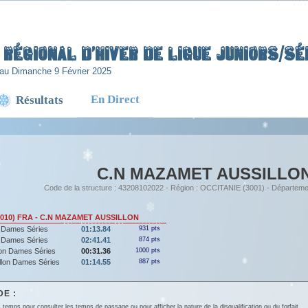
Régional d’Hiver de Ligue Juniors/Sén
au Dimanche 9 Février 2025
En Direct
Résultats
C.N MAZAMET AUSSILLO
Code de la structure : 43208102022 - Région : OCCITANIE (3001) - Départeme
2010) FRA - C.N MAZAMET AUSSILLON
 Dames Séries
01:13.84
931 pts
 Dames Séries
02:41.41
874 pts
lon Dames Séries
00:31.36
1000 pts
llon Dames Séries
01:14.55
887 pts
E :
 temps pour consulter les temps de passage ou pour afficher la nature de la disqualification ou du forfait