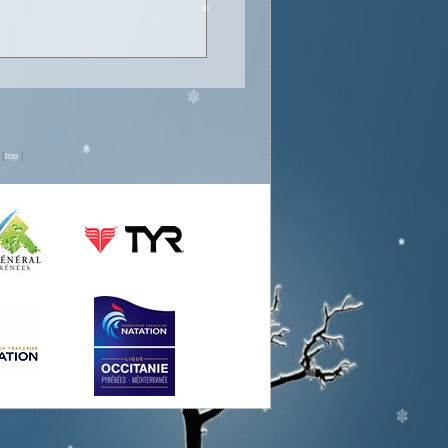
n
[
top
]