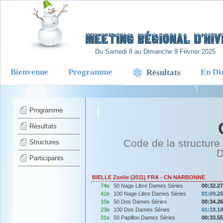
-
Meeting Régional d’Hiv
Du Samedi 8 au Dimanche 9 Février 2025
Bienvenue
Programme
En Di
Résultats
Programme
Résultats
Code de la structure
Structures
D
Participants
BIELLE Zoelie (2011) FRA - CN NARBONNE
74e
50 Nage Libre Dames Séries
00:32.27
42e
100 Nage Libre Dames Séries
01:09.28
10e
50 Dos Dames Séries
00:34.26
23e
100 Dos Dames Séries
01:18.18
31e
50 Papillon Dames Séries
00:33.55