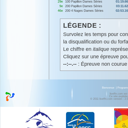
29e
100 Papillon Dames Séries
01:19.66
9e
200 Papillon Dames Séries
03:11.62
46e
200 4 Nages Dames Séries
02:53.16
LÉGENDE :
Survolez les temps pour cons
la disqualification ou du forfa
Le chiffre en
italique
représen
Cliquez sur une épreuve pour
--:--.--
: Épreuve non courue
Bienvenue
|
Progra
liveffn.com est
Ce site exploite
© 2011 liveffn.com version : 2.