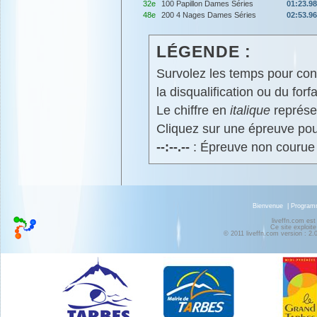
32e
100 Papillon Dames Séries
01:23.98
48e
200 4 Nages Dames Séries
02:53.96
LÉGENDE :
Survolez les temps pour cons
la disqualification ou du forfa
Le chiffre en
italique
représen
Cliquez sur une épreuve pour
--:--.--
: Épreuve non courue
Bienvenue
|
Progra
liveffn.com est
Ce site exploite
© 2011 liveffn.com version : 2.