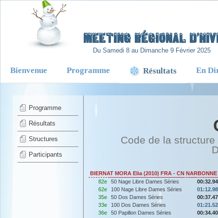
-
Meeting Régional d’Hiv
Du Samedi 8 au Dimanche 9 Février 2025
Bienvenue
Programme
En Di
Résultats
Programme
Résultats
Code de la structure
Structures
D
Participants
BIERNAT MORA Elia (2010) FRA - CN NARBONNE
82e
50 Nage Libre Dames Séries
00:32.94
62e
100 Nage Libre Dames Séries
01:12.98
35e
50 Dos Dames Séries
00:37.47
33e
100 Dos Dames Séries
01:21.52
36e
50 Papillon Dames Séries
00:34.40